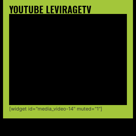
YOUTUBE LEVIRAGETV
[widget id="media_video-14" muted="1"]