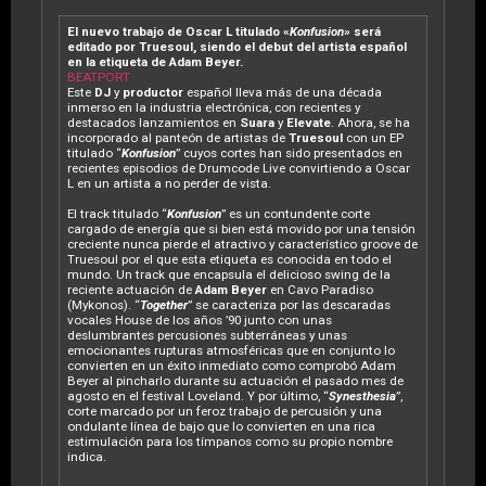
El nuevo trabajo de Oscar L titulado «
Konfusion
» será
editado por Truesoul, siendo el debut del artista español
en la etiqueta de Adam Beyer.
BEATPORT
Este
DJ
y
productor
español lleva más de una década
inmerso en la industria electrónica, con recientes y
destacados lanzamientos en
Suara
y
Elevate
. Ahora, se ha
incorporado al panteón de artistas de
Truesoul
con un EP
titulado “
Konfusion
” cuyos cortes han sido presentados en
recientes episodios de Drumcode Live convirtiendo a Oscar
L en un artista a no perder de vista.
El track titulado “
Konfusion
” es un contundente corte
cargado de energía que si bien está movido por una tensión
creciente nunca pierde el atractivo y característico groove de
Truesoul por el que esta etiqueta es conocida en todo el
mundo. Un track que encapsula el delicioso swing de la
reciente actuación de
Adam Beyer
en Cavo Paradiso
(Mykonos). “
Together
” se caracteriza por las descaradas
vocales House de los años ’90 junto con unas
deslumbrantes percusiones subterráneas y unas
emocionantes rupturas atmosféricas que en conjunto lo
convierten en un éxito inmediato como comprobó Adam
Beyer al pincharlo durante su actuación el pasado mes de
agosto en el festival Loveland. Y por último, “
Synesthesia
”,
corte marcado por un feroz trabajo de percusión y una
ondulante línea de bajo que lo convierten en una rica
estimulación para los tímpanos como su propio nombre
indica.