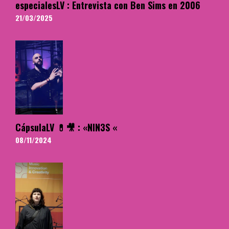
especialesLV : Entrevista con Ben Sims en 2006
21/03/2025
CápsulaLV 💊🎥 : «NIN3S «
08/11/2024