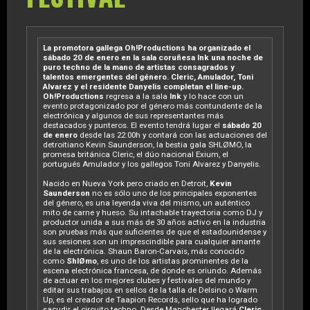
La promotora gallega Oh!Productions ha organizado el
sábado 20 de enero en la sala coruñesa Ink una noche de
puro techno de la mano de artistas consagrados y
talentos emergentes del género. Cleric, Amulador, Toni
Alvarez y el residente Danyelis completan el line-up.
Oh!Productions
regresa a la sala
Ink
y lo hace con un
evento protagonizado por el género más contundente de la
electrónica y algunos de sus representantes más
destacados y punteros. El evento tendrá lugar el
sábado 20
de enero
desde las 22:00h y contará con las actuaciones del
detroitiano Kevin Saunderson, la bestia gala SHLØMO, la
promesa británica Cleric, el dúo nacional Exium, el
portugués Amulador y los gallegos Toni Alvarez y Danyelis.
Nacido en Nueva York pero criado en Detroit,
Kevin
Saunderson
no es sólo uno de los principales exponentes
del género, es una leyenda viva del mismo, un auténtico
mito de carne y hueso. Su intachable trayectoria como DJ y
productor unida a sus más de 30 años activo en la industria
son pruebas más que suficientes de que el estadounidense y
sus sesiones son un imprescindible para cualquier amante
de la electrónica. Shaun Baron-Carvais, más conocido
como
ShlØmo
, es uno de los artistas prominentes de la
escena electrónica francesa, de donde es oriundo. Además
de actuar en los mejores clubes y festivales del mundo y
editar sus trabajos en sellos de la talla de Delsino o Warm
Up, es el creador de Taapion Records, sello que ha logrado
sacudir el circuito techno. Desde Manchester llegará
Cleric
,