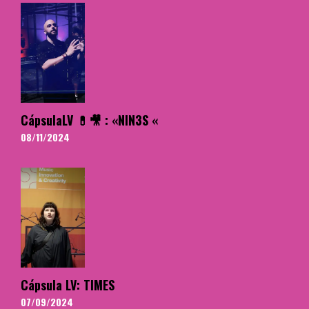
CápsulaLV 💊🎥 : «NIN3S «
08/11/2024
Cápsula LV: TIMES
07/09/2024