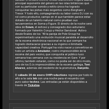
principal exponente del género en las islas británicas que
con su particular sonido y estilo único ha logrado
conquistar las pistas más exigentes como Berghain y
Tresor. Y todo ello, compaginando su labor como DJ con su
rol como productor, campo en el que también parece estar
dotado de un talento natural como prueban sus
lanzamientos en Soma y Figure. El directo de la noche será
obra de
Exium
, el exitoso y consagrado dúo asturiano
formado por Valentín Corujo y Héctor Sandoval. Activo
desde finales de los ´90 la pareja de Pole Group ha
experimentado una evolución musical paralela al desarrollo
de la escena electrónica nacional en la que siempre ha
logrado destacarse gracias a su ingenio e ilimitada
capacidad creativa. Portugal ha visto nacer y convertirse en
todo un artista a
Amulador
, rostro imprescindible de la
escena del país vecino, que conquista al público luso
semana tras semana con su residencia en Gare. Y por
último, también estarán, como no podía ser de otro modo,
uno de los DJs imprescindibles de la escena gallega,
Toni
Alvarez
, además del residente de la promotora,
Danyelis.
El
sábado 20 de enero OH!Productions
regresa por todo lo
alto a la sala
Ink
con una noche para el recuerdo con
puro sabor
techno
. Las entradas ya están disponibles a
través de
Ticketea
.