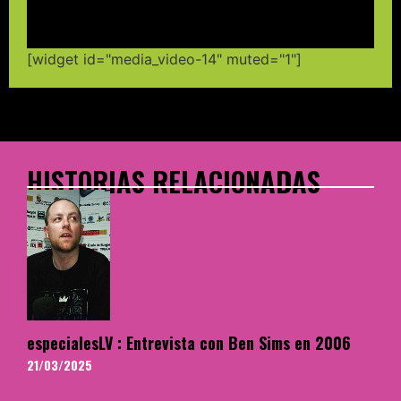
[widget id="media_video-14" muted="1"]
HISTORIAS RELACIONADAS
especialesLV : Entrevista con Ben Sims en 2006
21/03/2025