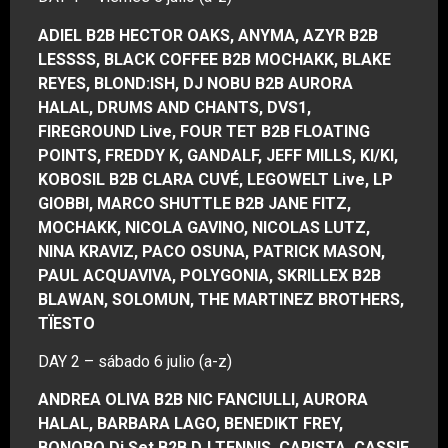
ADIEL B2B HECTOR OAKS, ANYMA, AZYR B2B
LESSSS, BLACK COFFEE B2B MOCHAKK, BLAKE
REYES, BLOND:ISH, DJ NOBU B2B AURORA
HALAL, DRUMS AND CHANTS, DVS1,
FIREGROUND Live, FOUR TET B2B FLOATING
POINTS, FREDDY K, GANDALF, JEFF MILLS, KI/KI,
KOBOSIL B2B CLARA CUVÉ, LEGOWELT Live, LP
GIOBBI, MARCO SHUTTLE B2B JANE FITZ,
MOCHAKK, NICOLA GAVINO, NICOLAS LUTZ,
NINA KRAVIZ, PACO OSUNA, PATRICK MASON,
PAUL ACQUAVIVA, POLYGONIA, SKRILLEX B2B
BLAWAN, SOLOMUN, THE MARTINEZ BROTHERS,
TÏESTO
DAY 2 – sábado 6 julio (a-z)
ANDREA OLIVA B2B NIC FANCIULLI, AURORA
HALAL, BARBARA LAGO, BENEDIKT FREY,
BONOBO Dj Set B2B DJ TENNIS, CARISTA, CASSIE