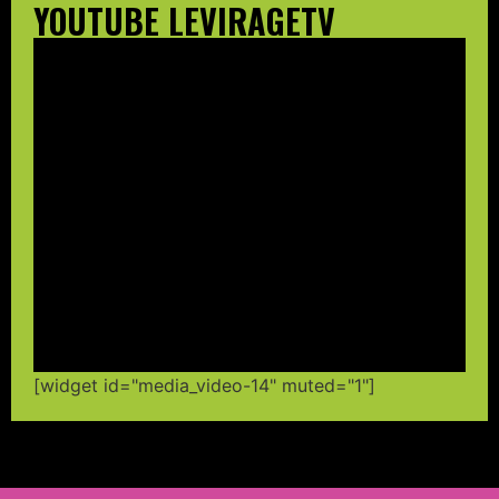
YOUTUBE LEVIRAGETV
[widget id="media_video-14" muted="1"]