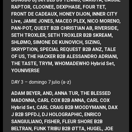
RAPTOR, CLOONEE, DEXPHASE, FOUR TET,
FRONT DE CADEAUX, HONEY DIJON, INNER CITY
Live, JAMIE JONES, MACEO PLEX, NICO MORENO,
PAN-POT, QUEST B2B CHRISTIAN AB, RIVERSIDE,
SETH TROXLER, SETH TROXLER B2B SKREAM,
SHLØMO, SIMONE DE KUNOVICH, SIZING,
SKRYPTION, SPECIAL REQUEST B2B ANZ, TALE
OF US, THE HACKER B2B ALESSANDRO ADRIANI,
THE TASTE, TRYM, WHOMADEWHO Hybrid Set,
YOUNIVERSE
DAY 3 – domingo 7 julio (a-z)
ADAM BEYER, AND, ANNA TUR, THE BLESSED
MADONNA, CARL COX B2B ANNA, CARL COX
Hybrid Set, CARL CRAIG B2B MOODYMANN, DAX
J B2B SPFDJ, DJ HOLOGRAPHIC, ENRICO
SANGIULIANO, FISHER, FLEUR SHORE B2B
BELTRAN, FUNK TRIBU B2B ØTTA, HUGEL, JOE