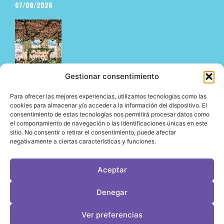
07/08/2026
Gestionar consentimiento
Para ofrecer las mejores experiencias, utilizamos tecnologías como las
No te pierdas el regreso de Brunch! Weekender a
cookies para almacenar y/o acceder a la información del dispositivo. El
consentimiento de estas tecnologías nos permitirá procesar datos como
Málaga
el comportamiento de navegación o las identificaciones únicas en este
07/08/2026
sitio. No consentir o retirar el consentimiento, puede afectar
negativamente a ciertas características y funciones.
Aceptar
LeVirageTV © Todos los derechos reservados 2026
Denegar
Desarrollo web por OrigenDigital
Contacto: info@leviragetv
Ver preferencias