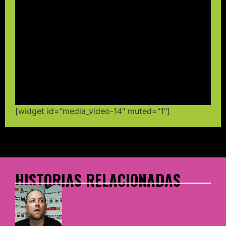
[widget id="media_video-14" muted="1"]
HISTORIAS RELACIONADAS