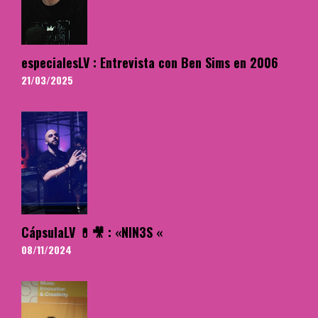
especialesLV : Entrevista con Ben Sims en 2006
21/03/2025
CápsulaLV 💊🎥 : «NIN3S «
08/11/2024