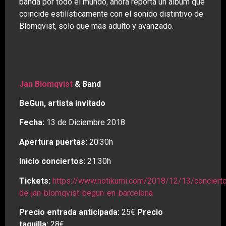
banda por todo el mundo, ahora reporta un álbum que
coincide estilísticamente con el sonido distintivo de
Blomqvist, solo que más adulto y avanzado.
Jan Blomqvist
& Band
BeGun, artista invitado
Fecha:
13 de Diciembre 2018
Apertura puertas:
20:30h
Inicio conciertos:
21:30h
Tickets:
https://www.notikumi.com/2018/12/13/conciert
de-jan-blomqvist-begun-en-barcelona
Precio entrada anticipada:
25€
Precio
taquilla:
28€