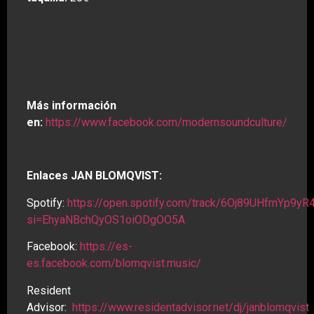
Más información
en:
https://www.facebook.com/modernsoundculture/
Enlaces JAN BLOMQVIST:
Spotify:
https://open.spotify.com/track/6Oj89UHfmYp9yR
si=EhyaNBchQyOS1oiODgOO5A
Facebook:
https://es-
es.facebook.com/blomqvist.music/
Resident
Advisor:
https://www.residentadvisor.net/dj/janblomqvist