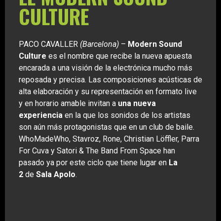
CULTURE
PACO CAVALLER
(Barcelona)
–
Modern Sound
Culture
es el nombre que recibe la nueva apuesta
encarada a una visión de la electrónica mucho más
reposada y precisa. Las composiciones acústicas de
alta elaboración y su representación en formato live
y en horario amable invitan a
una nueva
experiencia
en la que los sonidos de los artistas
son aún más protagonistas que en un club de baile.
WhoMadeWho, Stavroz, Rone, Christian Löffler, Parra
For Cuva y Satori & The Band From Space han
pasado ya por este ciclo que tiene lugar en
La
2
de
Sala Apolo
.