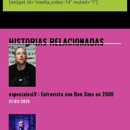
[widget id="media_video-14" muted="1"]
HISTORIAS RELACIONADAS
especialesLV : Entrevista con Ben Sims en 2006
21/03/2025