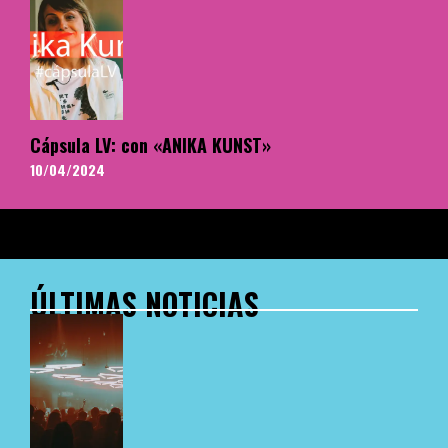
Cápsula LV: con «ANIKA KUNST»
10/04/2024
ÚLTIMAS NOTICIAS