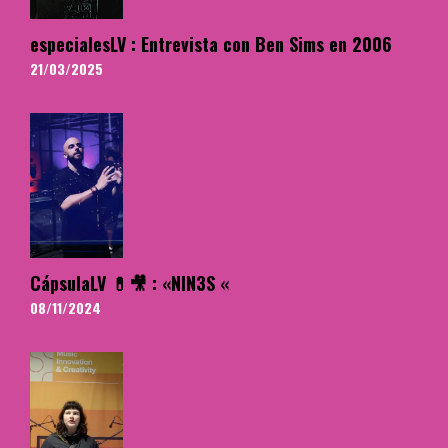
especialesLV : Entrevista con Ben Sims en 2006
21/03/2025
CápsulaLV 💊🎥 : «NIN3S «
08/11/2024