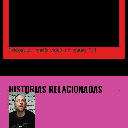
[widget id="media_video-14" muted="1"]
HISTORIAS RELACIONADAS