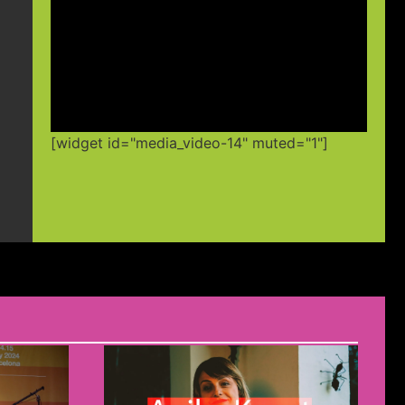
[widget id="media_video-14" muted="1"]