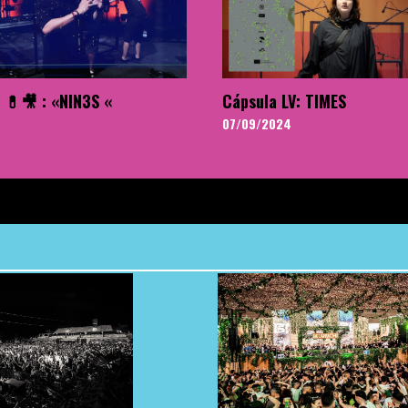
 💊🎥 : «NIN3S «
Cápsula LV: TIMES
07/09/2024