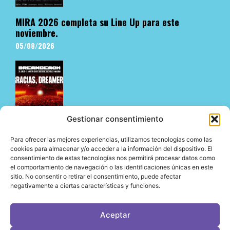
MIRA 2026 completa su Line Up para este
noviembre.
05/08/2026
Gestionar consentimiento
Para ofrecer las mejores experiencias, utilizamos tecnologías como las
Dreambeach no defrauda en su estreno en Vélez-
cookies para almacenar y/o acceder a la información del dispositivo. El
consentimiento de estas tecnologías nos permitirá procesar datos como
Málaga y abre su nueva etapa en la Costa del Sol
el comportamiento de navegación o las identificaciones únicas en este
05/08/2026
sitio. No consentir o retirar el consentimiento, puede afectar
negativamente a ciertas características y funciones.
Aceptar