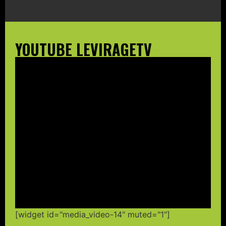
YOUTUBE LEVIRAGETV
[widget id="media_video-14" muted="1"]