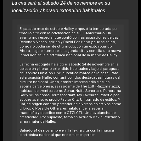
La cita será el sábado 24 de noviembre en su
localización y horario extendido habituales.
El pasado mes de octubre Halley empezó la temporada por
todo lo alto con la celebración de su III Aniversario. Un
evento muy especial que contó con las actuaciones de Javi
Redondo, Vasco Ispirian y David Ponziano y que se saldó,
como no podía ser de otro modo, con un éxito rotundo.
Ahora, llega el turno de la segunda cita y con ella una nueva
inmersión en la electrónica nacional de la mano de Halley.
La fecha escogida ha sido el sábado 24 de noviembre en la
ubicación y horario extendido habituales y bajo el paraguas
del sonido Funktion One, auténtica marca de la casa. Para
esta ocasión Halley contará con dos destacadas figuras del
circuito nacional. Undo, nombre imprescindible de las
escena barcelonesa, es residente de The Loft (Razzmatazz),
habitual de eventos como Sonar, Nuits Sonores o Panorama
Bar y sellos como Correspondant, My Favourite Robot o por
supuesto, el suyo propio Factor City. Un tornado de estilos. Y
Jai, de origen canario y creador de diversos colectivos como
El Drop o Possible Others, es habitual de la escena
madrileña y de sellos como QTZLCTL. Una avalancha de
creatividad. Por supuesto, también actuará David Ponziano,
alma mater de Halley.
Sábado 24 de noviembre en Halley: la cita con la música
electrónica nacional que no te puedes perder.