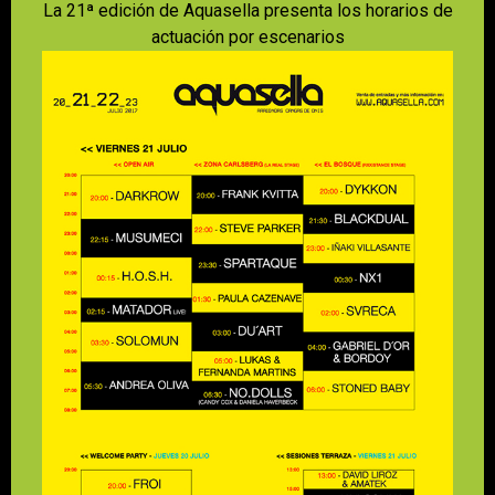
La 21ª edición de Aquasella presenta los horarios de
actuación por escenarios