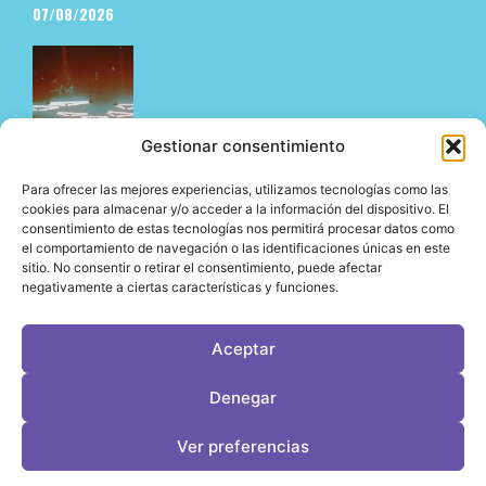
07/08/2026
Gestionar consentimiento
Para ofrecer las mejores experiencias, utilizamos tecnologías como las
cookies para almacenar y/o acceder a la información del dispositivo. El
consentimiento de estas tecnologías nos permitirá procesar datos como
El underground en Ibiza es cosa de Pyramid
el comportamiento de navegación o las identificaciones únicas en este
06/08/2026
sitio. No consentir o retirar el consentimiento, puede afectar
negativamente a ciertas características y funciones.
Aceptar
LeVirageTV © Todos los derechos reservados 2026
Denegar
Desarrollo web por OrigenDigital
Contacto: info@leviragetv
Ver preferencias