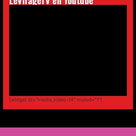
LeVirageTV en Youtube
[widget id="media_video-14" muted="1"]