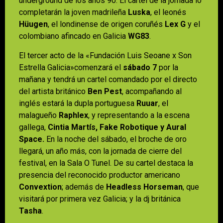
underground de los años 90. El cartel de la jornada lo
completarán la joven madrileña
Luska
, el leonés
Hüugen
, el londinense de origen coruñés
Lex G
y el
colombiano afincado en Galicia
WG83
.
El tercer acto de la «Fundación Luis Seoane x Son
Estrella Galicia»comenzará el
sábado 7
por la
mañana y tendrá un cartel comandado por el directo
del artista británico
Ben Pest
, acompañando al
inglés estará la dupla portuguesa
Ruuar
, el
malagueño
Raphlex
, y representando a la escena
gallega,
Cintia Martís, Fake Robotique y Aural
Space.
En la noche del sábado, el broche de oro
llegará, un año más, con la jornada de cierre del
festival, en la Sala O Tunel. De su cartel destaca la
presencia del reconocido productor americano
Convextion
; además de
Headless Horseman
, que
visitará por primera vez Galicia; y la dj británica
Tasha
.