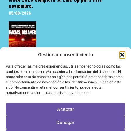
noviembre.
05/08/2026
Gestionar consentimiento
Para ofrecer las mejores experiencias, utilizamos tecnologías como las
Dreambeach no defrauda en su estreno en Vélez-
cookies para almacenar y/o acceder a la información del dispositivo. El
consentimiento de estas tecnologías nos permitirá procesar datos como
Málaga y abre su nueva etapa en la Costa del Sol
el comportamiento de navegación o las identificaciones únicas en este
05/08/2026
sitio. No consentir o retirar el consentimiento, puede afectar
negativamente a ciertas características y funciones.
Aceptar
LeVirageTV © Todos los derechos reservados 2026
Denegar
Desarrollo web por OrigenDigital
Contacto: info@leviragetv