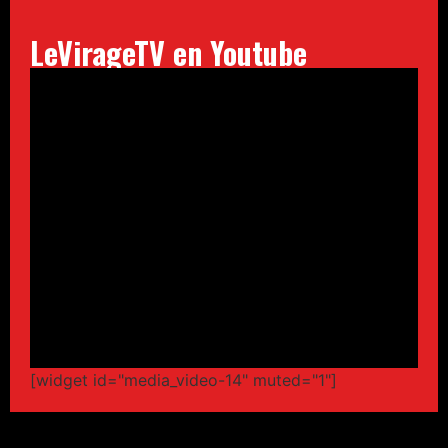
LeVirageTV en Youtube
[widget id="media_video-14" muted="1"]