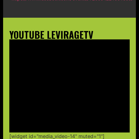
YOUTUBE LEVIRAGETV
[widget id="media_video-14" muted="1"]