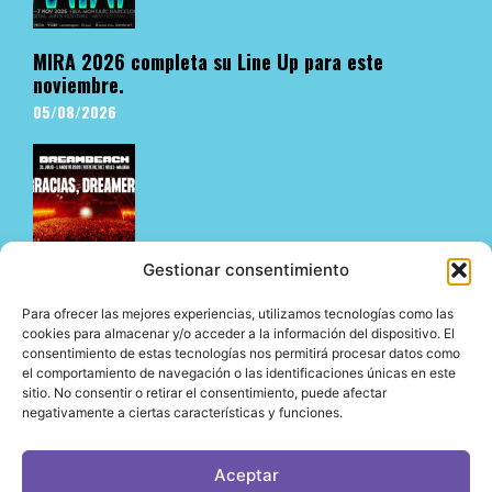
MIRA 2026 completa su Line Up para este
noviembre.
05/08/2026
Gestionar consentimiento
Para ofrecer las mejores experiencias, utilizamos tecnologías como las
Dreambeach no defrauda en su estreno en Vélez-
cookies para almacenar y/o acceder a la información del dispositivo. El
consentimiento de estas tecnologías nos permitirá procesar datos como
Málaga y abre su nueva etapa en la Costa del Sol
el comportamiento de navegación o las identificaciones únicas en este
05/08/2026
sitio. No consentir o retirar el consentimiento, puede afectar
negativamente a ciertas características y funciones.
Aceptar