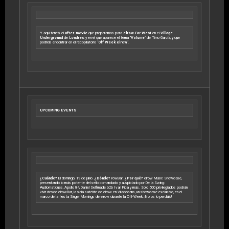
Y aquí tenéis el
after-movie
que preparamos para
elrow Far West
en el
Village
Underground
de
Londres
, y en el que aparece el tema
‘Volume’
de Timo García, y que
podréis encontrar en el recopilatorio
‘Off Week elrow’
.
UPCOMING EVENTS
¿Cuándo?
El domingo, 19 de junio.
¿Dónde?
rowBar.
¿Por qué?
elrow Music Showcase,
presentando lo más potente del sello comandado y auspiciado por De la Swing:
Audiomatiques, Apollo 84, Daniel Selfmade b2b Ivan Pica y más. Solo 500 privilegiados podrán
vivir desde elrowBar, la sala satélite de elrow en Viladecans, un showcase exclusivo, en el
marco de la fiesta Singer Mornings de elrow durante la Off-Week. ¡No os lo perdáis!