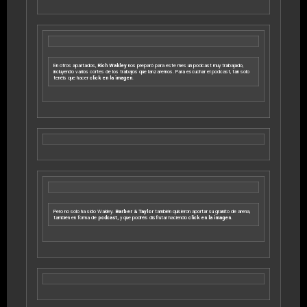
En otros apartados,
Rich Wakley
nos preparó para este mes un podcast muy trabajado,
incluyendo varios cortes de los trabajos que lanzaremos. Para escuchar el podcast, tan solo
tenéis que hacer
click en la imagen
.
Pero no solo ha sido Wakley.
Barber & Taylor
también quisieron aportar su granito de arena,
también en forma de
podcast,
y
que podréis disfrutar haciendo
click en la imagen
.