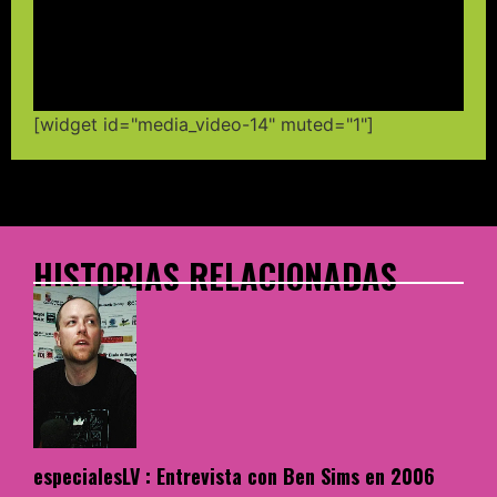
[widget id="media_video-14" muted="1"]
HISTORIAS RELACIONADAS
especialesLV : Entrevista con Ben Sims en 2006