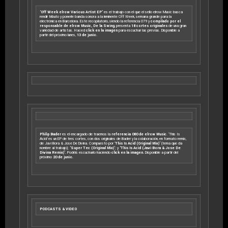
‘Off Week elrow Various Artist EP’
es el trabajo con el que el sello elrow Music busca
rendir tributo y ponerle banda sonora a la inminente Off Week, semana grande para la
electrónica en Barcelona. Este recopilatorio, siendo la referencia 079 y
compilado por el
responsable de elrow Music, De la Swing
, presenta
18 cortes originales
de una gran
variedad de artistas. Haced
click en la imagen
para escuchar las previas. Disponible a
partir del próximo lunes,
13 de junio.
Philip Bader
es el encargado de traernos la
referencia 080 de elrow Music
. ‘This Is
Acid’ es un EP de tres cortes, con dos originales de Bader y la colaboración, en formato remix,
de Javi Bora & Jose De Divina. Compuesto por ‘
This Is Acid (Original Mix)’
(tema que da
nombre al trabajo);
‘Super Tec (Original Mix)’
; y
‘This Is Acid (Javi Bora & Jose De
Divina Remix)’.
Podéis escucharlo haciendo
click en la imagen.
Disponible a partir del
próximo
20 de junio.
PODCASTS & VIDEO