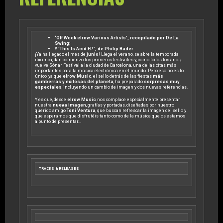
‘Off Week elrow Various Artists’, recopilado por De La
Swing;
Y ‘This Is Acid EP’, de Philip Bader
¡Ya ha llegado el mes de
junio
! Llega el verano, se abre la temporada
ibicenca, dan comienzo los primeros festivales y, como todos los años,
vuelve Sónar Festival a la ciudad de Barcelona, una de las citas más
importantes para la música electrónica en el mundo. Pero eso no es lo
único, ya que
elrow Music
, el sello detrás de las fiestas
más
gamberras y exitosas del planeta
, ha preparado
sorpresas muy
especiales
, incluyendo un cambio de imagen y dos nuevas referencias.
Y es que, desde
elrow Music
nos complace especialmente presentar
nuestra
nueva imagen
, grafías y portadas, diseñadas por nuestro
querido amigo
Toni Ventura
, que buscan refrescar la imagen del sello y
que esperamos que disfrutéis tanto como de la música que os estamos
a punto de presentar…
TRACKS & RELEASES