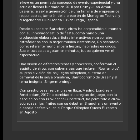
elrow
es un premiado concepto de evento experiencial y una
serie de fiestas fundado en 2010 por Cruz y Juan Arnau
Lasierra; la sexta generación de una familia de empresarios
responsables, también de la creación de Monegros Festival y
el legendario Club Florida 135 en Fraga, España.
Desde su sede en Barcelona, elrow ha sorprendido al mundo
con su innovador estilo de fiesta, combinando una
producción elaborada, artistas interactivos y personajes
estrafalarios con la mejor música electrónica, Colocándolo
como referente mundial para fiestas, inspiradas en circos.
Sus entradas se agotan en minutos, todos quieren ver el
espectáculo.
Una visión de diferentes temas y conceptos, conforman el
espíritu de elrow, con sub-marcas que incluyen ‘Rowlympics’;
su propia visión de los juegos olímpicos, su tema de
carnaval de la selva brasileña, ‘Sambódromo de Brasil’ y el
tema insignia ‘Singermorning’.
Con prestigiosas residencies en Ibiza, Madrid, Londres y
Ámsterdam, 2017 ha cambiado las reglas del juego, con la
asociación con Providence-Superstruct, ha permitido a elrow
sobrepasar los límites con su debut en Shanghai y un evento
a escala de festival en el Parque Olímpico Queen Elizabeth
en Agosto.