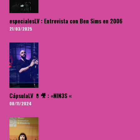
especialesLV : Entrevista con Ben Sims en 2006
21/03/2025
CápsulaLV 💊🎥 : «NIN3S «
08/11/2024