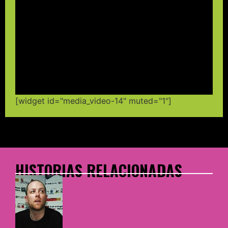
[widget id="media_video-14" muted="1"]
HISTORIAS RELACIONADAS