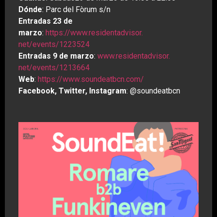
Dónde
: Parc del Fòrum s/n
Entradas 23 de
marzo
:
https://www.residentadvisor.
net/events/1223524
Entradas 9 de marzo
:
www.residentadvisor.
net/events/1213664
Web
:
https://www.soundeatbcn.com/
Facebook, Twitter, Instagram
: @soundeatbcn