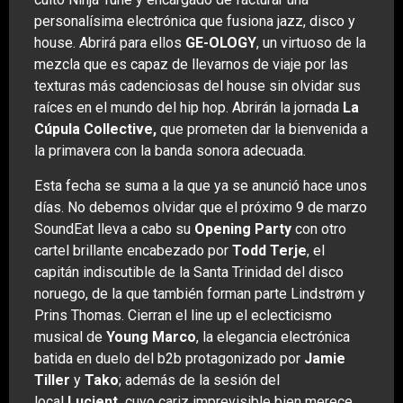
personalísima electrónica que fusiona jazz, disco y
house. Abrirá para ellos
GE-OLOGY
, un virtuoso de la
mezcla que es capaz de llevarnos de viaje por las
texturas más cadenciosas del house sin olvidar sus
raíces en el mundo del hip hop. Abrirán la jornada
La
Cúpula Collective,
que prometen dar la bienvenida a
la primavera con la banda sonora adecuada.
Esta fecha se suma a la que ya se anunció hace unos
días. No debemos olvidar que el próximo 9 de marzo
SoundEat lleva a cabo su
Opening Party
con otro
cartel brillante encabezado por
Todd Terje
, el
capitán indiscutible de la Santa Trinidad del disco
noruego, de la que también forman parte Lindstrøm y
Prins Thomas. Cierran el line up el eclecticismo
musical de
Young Marco
, la elegancia electrónica
batida en duelo del b2b protagonizado por
Jamie
Tiller
y
Tako
; además de la sesión del
local
Lucient,
cuyo cariz imprevisible bien merece