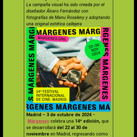
La campaña visual ha sido creada por el
diseñador Álvaro Fernández con
fotografías de Manu Rosaleny y adoptando
una original estética callejera
Madrid – 3 de octubre de 2024
–
Márgenes
celebra una
14ª edición,
que
se desarrollará
del 22 al 30 de
noviembre
en Madrid, regresando como