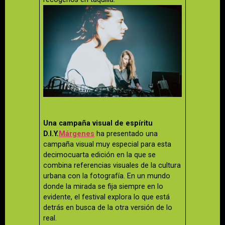
Una campaña visual de espíritu
D.I.Y.
Márgenes
ha presentado una
campaña visual muy especial para esta
decimocuarta edición en la que se
combina referencias visuales de la cultura
urbana con la fotografía. En un mundo
donde la mirada se fija siempre en lo
evidente, el festival explora lo que está
detrás en busca de la otra versión de lo
real.