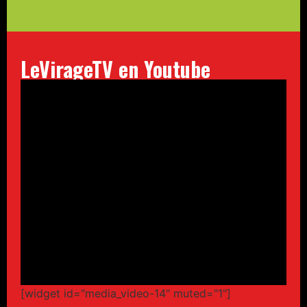
LeVirageTV en Youtube
[widget id="media_video-14" muted="1"]