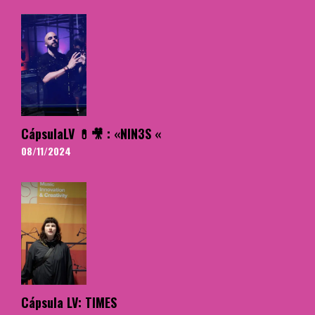
CápsulaLV 💊🎥 : «NIN3S «
08/11/2024
Cápsula LV: TIMES