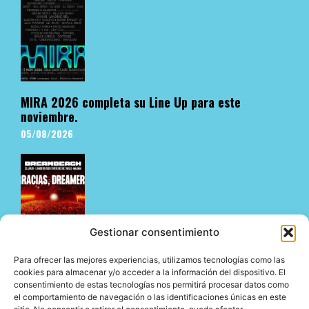
MIRA 2026 completa su Line Up para este
noviembre.
05/08/2026
Gestionar consentimiento
Para ofrecer las mejores experiencias, utilizamos tecnologías como las
Dreambeach no defrauda en su estreno en Vélez-
cookies para almacenar y/o acceder a la información del dispositivo. El
consentimiento de estas tecnologías nos permitirá procesar datos como
Málaga y abre su nueva etapa en la Costa del Sol
el comportamiento de navegación o las identificaciones únicas en este
05/08/2026