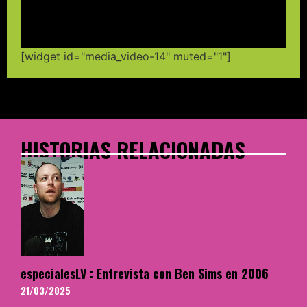
[widget id="media_video-14" muted="1"]
HISTORIAS RELACIONADAS
especialesLV : Entrevista con Ben Sims en 2006
21/03/2025