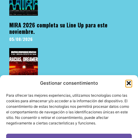
MIRA 2026 completa su Line Up para este
noviembre.
05/08/2026
Gestionar consentimiento
Para ofrecer las mejores experiencias, utilizamos tecnologías como las
Dreambeach no defrauda en su estreno en Vélez-
cookies para almacenar y/o acceder a la información del dispositivo. El
consentimiento de estas tecnologías nos permitirá procesar datos como
Málaga y abre su nueva etapa en la Costa del Sol
el comportamiento de navegación o las identificaciones únicas en este
05/08/2026
sitio. No consentir o retirar el consentimiento, puede afectar
negativamente a ciertas características y funciones.