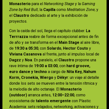
Monasterio
para el
Networking Stage
y la
Gaming
Zone by Red Bull
; la
Capilla
como
Meditation Zone
; y
el
Claustro
dedicado al arte y la exhibición de
proyectos.
Con la caída del sol, llega el capítulo clubber.
La
Terrrazza
reabre de forma excepcional antes de fin
de año y se transforma en el
Main Stage
al aire libre,
de
19:30 a 05:30
, con
Solardo
,
Hector Couto
y
Viviana Casanova
al frente, junto al impulso local de
Dagzz
y
Noa
. En paralelo, el
Claustro
propone una
rave íntima de
19:00 a 03:00
, con
hard groove,
euro dance y techno
a cargo de
Nita Key, Nahum
Korm, Cronekia, Wiergo
y
Dëkyr
: un viaje al detalle
donde los sets se mueven entre la tensión rítmica y
la melodía de alto octanaje. El
Monasterio
(outdoor)
arranca antes,
12:00–22:00
, como
ecosistema de
talento emergente
con Plastic
Academia: sets relajados, networking, activaciones y