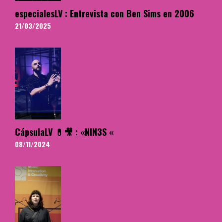
especialesLV : Entrevista con Ben Sims en 2006
21/03/2025
CápsulaLV 💊🎥 : «NIN3S «
08/11/2024