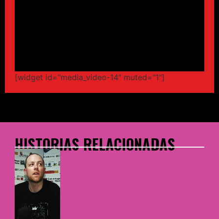
[widget id="media_video-14" muted="1"]
HISTORIAS RELACIONADAS