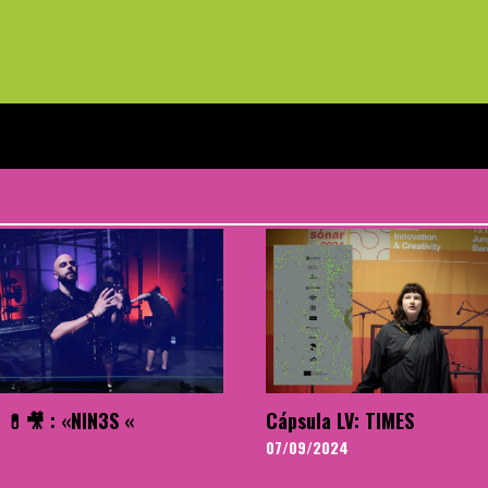
 💊🎥 : «NIN3S «
Cápsula LV: TIMES
07/09/2024