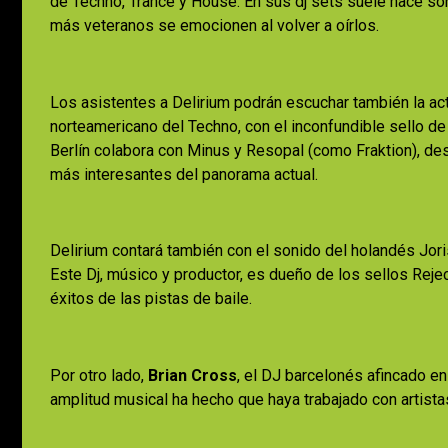
de Techno, Trance y House. En sus dj sets suele hace son
más veteranos se emocionen al volver a oírlos.
Los asistentes a Delirium podrán escuchar también la a
norteamericano del Techno, con el inconfundible sello de 
Berlín colabora con Minus y Resopal (como Fraktion), d
más interesantes del panorama actual.
Delirium contará también con el sonido del holandés Jori
Este Dj, músico y productor, es dueño de los sellos Rej
éxitos de las pistas de baile.
Por otro lado,
Brian Cross
, el DJ barcelonés afincado en 
amplitud musical ha hecho que haya trabajado con artistas