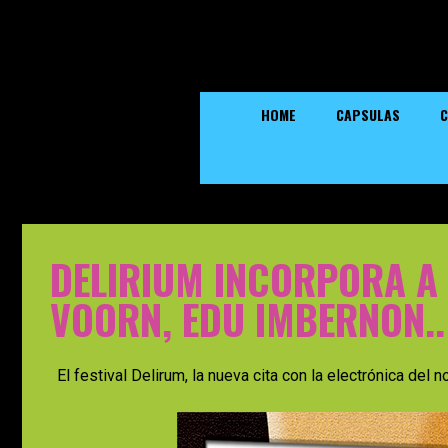
HOME
CAPSULAS
C
DELIRIUM INCORPORA A D
VOORN, EDU IMBERNON..
El festival Delirum, la nueva cita con la electrónica del