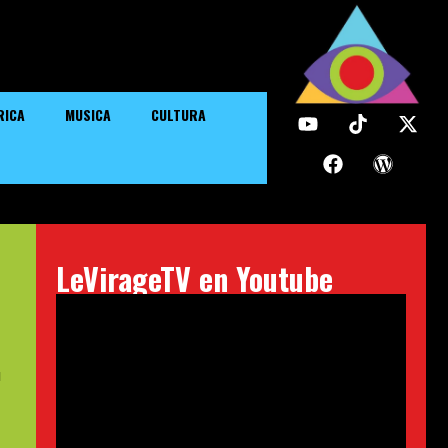
RICA
MUSICA
CULTURA
LeVirageTV en Youtube
u