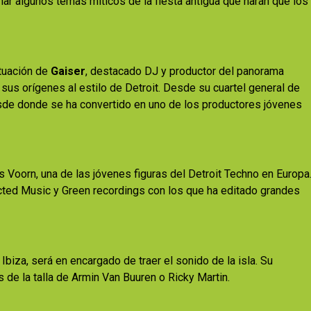
ar algunos temas míticos de la fiesta antigua que harán que los
ctuación de
Gaiser
, destacado DJ y productor del panorama
sus orígenes al estilo de Detroit. Desde su cuartel general de
esde donde se ha convertido en uno de los productores jóvenes
s Voorn, una de las jóvenes figuras del Detroit Techno en Europa
ected Music y Green recordings con los que ha editado grandes
Ibiza, será en encargado de traer el sonido de la isla. Su
 de la talla de Armin Van Buuren o Ricky Martin.