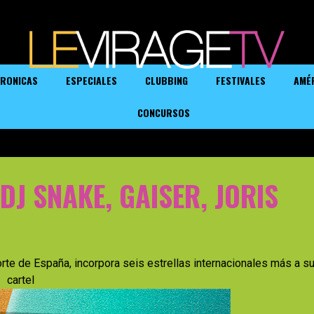
RONICAS
ESPECIALES
CLUBBING
FESTIVALES
AMÉ
CONCURSOS
J SNAKE, GAISER, JORIS
 norte de España, incorpora seis estrellas internacionales más a s
cartel