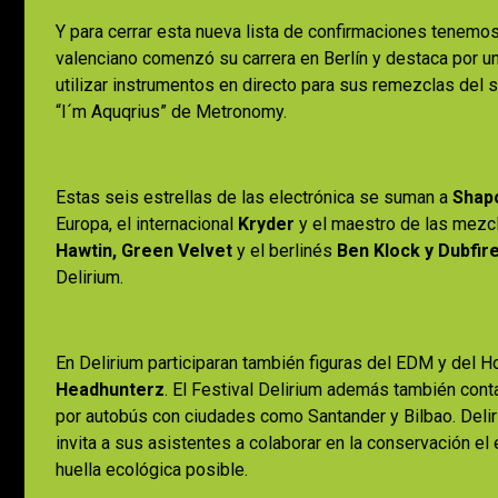
Y para cerrar esta nueva lista de confirmaciones tenemo
valenciano comenzó su carrera en Berlín y destaca por un
utilizar instrumentos en directo para sus remezclas del
“I´m Aquqrius” de Metronomy.
Estas seis estrellas de las electrónica se suman a
Shap
Europa, el internacional
Kryder
y el maestro de las mez
Hawtin, Green Velvet
y el berlinés
Ben Klock y Dubfir
Delirium.
En Delirium participaran también figuras del EDM y del
Headhunterz
. El Festival Delirium además también cont
por autobús con ciudades como Santander y Bilbao. Deli
invita a sus asistentes a colaborar en la conservación el 
huella ecológica posible.