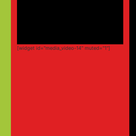
[widget id="media_video-14" muted="1"]