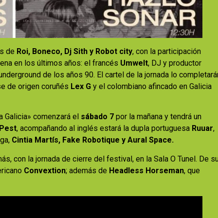
os de
Roi, Boneco, Dj Sith y Robot city
, con la participación
ena en los últimos años: el francés
Umwelt
, DJ y productor
derground de los años 90. El cartel de la jornada lo completará
nse de origen coruñés
Lex G
y el colombiano afincado en Galicia
la Galicia» comenzará el
sábado 7
por la mañana y tendrá un
Pest
, acompañando al inglés estará la dupla portuguesa
Ruuar
,
ega,
Cintia Martís, Fake Robotique y Aural Space.
s, con la jornada de cierre del festival, en la Sala O Tunel. De s
ericano
Convextion
; además de
Headless Horseman
, que