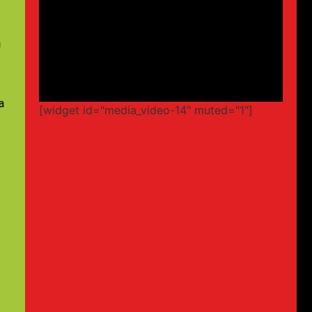
n
a
[widget id="media_video-14" muted="1"]