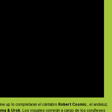
line up lo completaran el cántabro
Robert Cosmic
, el andaluz,
ma & Urok.
Los visuales correrán a cargo de los coruñeses