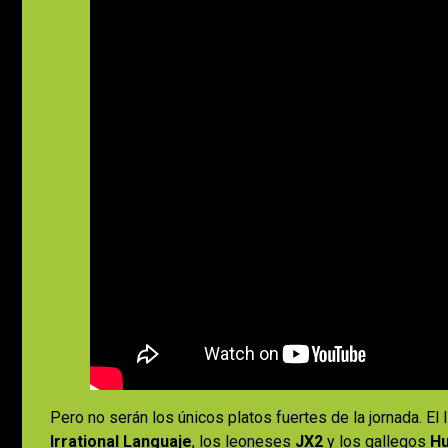
Pero no serán los únicos platos fuertes de la jornada. El 
Irrational Languaje
, los leoneses
JX2
y los gallegos
Hu