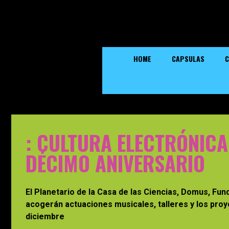
HOME
CAPSULAS
C
: CULTURA ELECTRÓNIC
DÉCIMO ANIVERSARIO
El Planetario de la Casa de las Ciencias, Domus, Fund
acogerán actuaciones musicales, talleres y los proy
diciembre