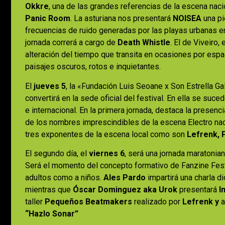
Okkre
, una de las grandes referencias de la escena naci
Panic Room
. La asturiana nos presentará
NOISEA
una pi
frecuencias de ruido generadas por las playas urbanas e
jornada correrá a cargo de
Death Whistle
. El de Viveiro,
alteración del tiempo que transita en ocasiones por espac
paisajes oscuros, rotos e inquietantes.
El
jueves 5
, la «Fundación Luis Seoane x Son Estrella Gal
convertirá en la sede oficial del festival. En ella se suced
e internacional. En la primera jornada, destaca la presenc
de los nombres imprescindibles de la escena Electro na
tres exponentes de la escena local como son
Lefrenk, 
El segundo día, el
viernes 6
, será una jornada maratonia
Será el momento del concepto formativo de Fanzine Fest,
adultos como a niños.
Ales Pardo
impartirá una charla di
mientras que
Óscar Dominguez aka Urok
presentará
I
taller
Pequeños Beatmakers
realizado por
Lefrenk y
a
“Hazlo Sonar”