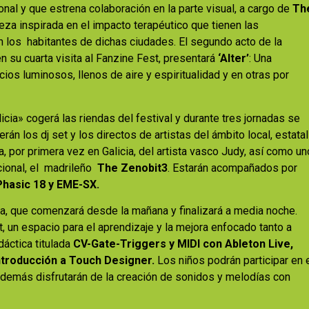
onal y que estrena colaboración en la parte visual, a cargo de
Th
eza inspirada en el impacto terapéutico que tienen las
n los habitantes de dichas ciudades. El segundo acto de la
 en su cuarta visita al Fanzine Fest, presentará
‘Alter’
: Una
ios luminosos, llenos de aire y espiritualidad y en otras por
icia» cogerá las riendas del festival y durante tres jornadas se
erán los dj set y los directos de artistas del ámbito local, estatal
ia, por primera vez en Galicia, del artista vasco Judy, así como un
cional, el madrileño
The Zenobit3
. Estarán acompañados por
Phasic 18 y EME-SX.
na, que comenzará desde la mañana y finalizará a media noche.
 un espacio para el aprendizaje y la mejora enfocado tanto a
dáctica titulada
CV-Gate-Triggers y MIDI con Ableton Live,
ntroducción a Touch Designer.
Los niños podrán participar en 
demás disfrutarán de la creación de sonidos y melodías con