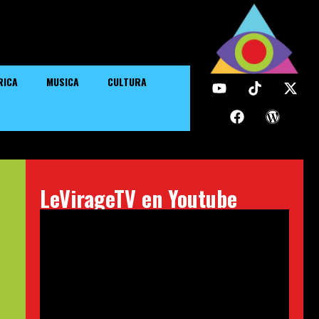
RICA
MUSICA
CULTURA
LeVirageTV en Youtube