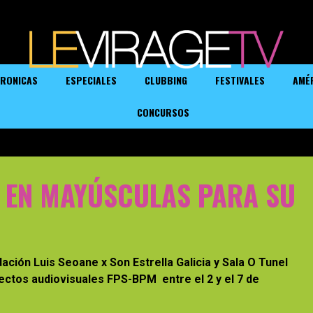
RONICAS
ESPECIALES
CLUBBING
FESTIVALES
AMÉ
CONCURSOS
A EN MAYÚSCULAS PARA SU
ación Luis Seoane x Son Estrella Galicia y Sala O Tunel
ectos audiovisuales FPS-BPM entre el 2 y el 7 de