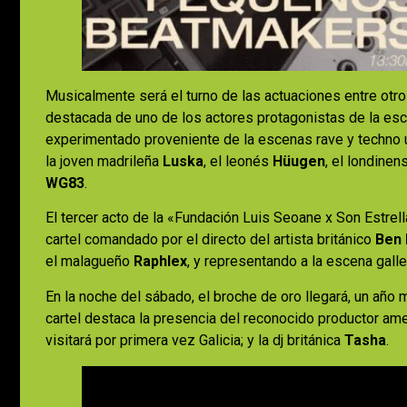
Musicalmente será el turno de las actuaciones entre otr
destacada de uno de los actores protagonistas de la esc
experimentado proveniente de la escenas rave y techno un
la joven madrileña
Luska
, el leonés
Hüugen
, el londine
WG83
.
El tercer acto de la «Fundación Luis Seoane x Son Estrel
cartel comandado por el directo del artista británico
Ben 
el malagueño
Raphlex
, y representando a la escena gall
En la noche del sábado, el broche de oro llegará, un año má
cartel destaca la presencia del reconocido productor am
visitará por primera vez Galicia; y la dj británica
Tasha
.