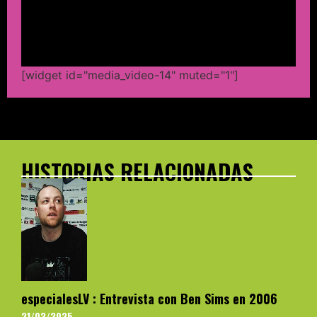
[widget id="media_video-14" muted="1"]
HISTORIAS RELACIONADAS
especialesLV : Entrevista con Ben Sims en 2006
21/03/2025