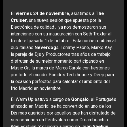
El
viernes 24 de noviembre
, asistimos a
The
Cruiser
, una nueva sesión que apuesta por la
Electrónica de calidad , ya nos demostraron sus
intenciones con su inauguración con Seth Troxler al
frente el pasado 1 de octubre. Esta noche recibían al
dúo italiano
Neverdogs
. Tommy Paone, Marko Kay,
la pareja de Djs y Productores tras años de trabajo
disfrutan de su mejor momento participando en
Music On, la marca de Marco Carola con fiestones
por todo el mundo. Sonidos Tech house y Deep para
la ocasión perfectos para calentar el ambiente del
frío Madrid en noviembre.
El Warm Up estuvo a cargo de
Gonçalo
, el Portugués
afincado en Madrid se ha convertido en uno de los
Djs mas queridos por aquellos que han disfrutado de
sus sesiones en Festivales como Dreambeach o
Wan Festival. Y el cierre a cargo de
John Shelvin
,