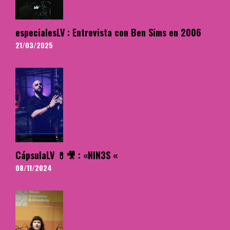
especialesLV : Entrevista con Ben Sims en 2006
21/03/2025
CápsulaLV 💊🎥 : «NIN3S «
08/11/2024