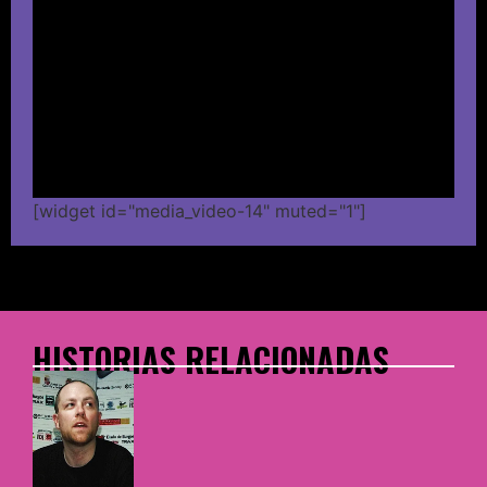
[widget id="media_video-14" muted="1"]
HISTORIAS RELACIONADAS