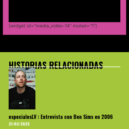
[widget id="media_video-14" muted="1"]
HISTORIAS RELACIONADAS
especialesLV : Entrevista con Ben Sims en 2006
21/03/2025