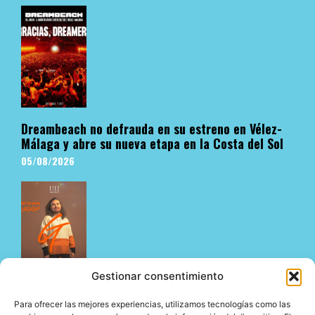
Dreambeach no defrauda en su estreno en Vélez-
Málaga y abre su nueva etapa en la Costa del Sol
05/08/2026
Gestionar consentimiento
Fitz Mallorca presenta un agosto de primer nivel
Para ofrecer las mejores experiencias, utilizamos tecnologías como las