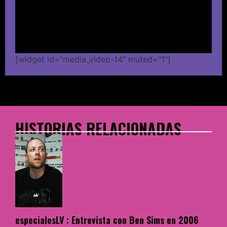
[widget id="media_video-14" muted="1"]
HISTORIAS RELACIONADAS
especialesLV : Entrevista con Ben Sims en 2006