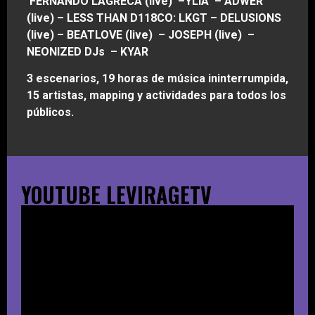
FERNANDO LAGRECA (live)
–
YLIA
–
ADWER
(live)
–
LESS THAN D118CO: LKGT
–
DELUSIONS
(live)
–
BEATLOVE (live)
–
JOSEPH
(live)
–
NEONIZED DJs
–
KYAR
3 escenarios, 19 horas de música ininterrumpida,
15 artistas, mapping y actividades para todos los
públicos.
YOUTUBE LEVIRAGETV