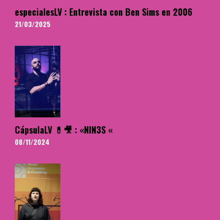
especialesLV : Entrevista con Ben Sims en 2006
21/03/2025
CápsulaLV 💊🎥 : «NIN3S «
08/11/2024