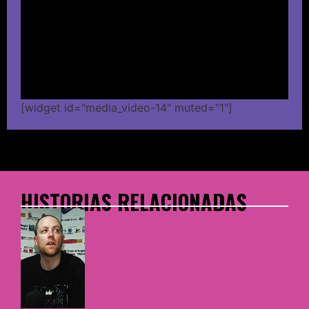
[widget id="media_video-14" muted="1"]
HISTORIAS RELACIONADAS