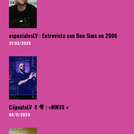
especialesLV : Entrevista con Ben Sims en 2006
21/03/2025
CápsulaLV 💊🎥 : «NIN3S «
08/11/2024