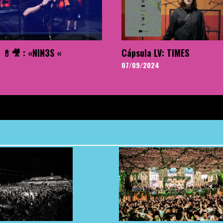
 💊🎥 : «NIN3S «
Cápsula LV: TIMES
07/09/2024