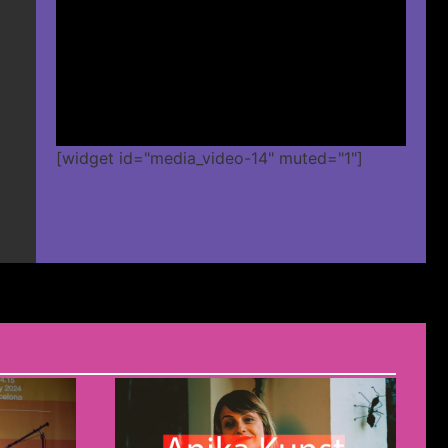
[widget id="media_video-14" muted="1"]