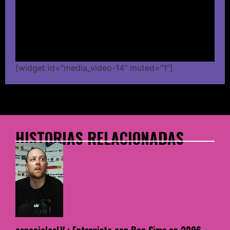
[widget id="media_video-14" muted="1"]
HISTORIAS RELACIONADAS