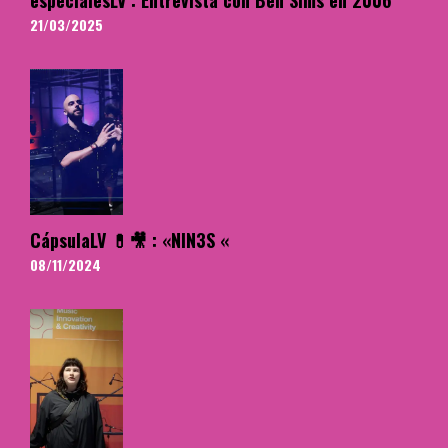
especialesLV : Entrevista con Ben Sims en 2006
21/03/2025
CápsulaLV 💊🎥 : «NIN3S «
08/11/2024