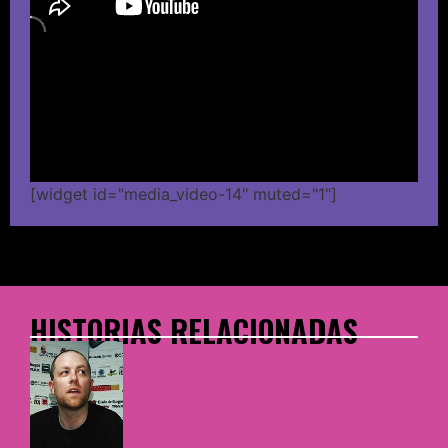
[widget id="media_video-14" muted="1"]
HISTORIAS RELACIONADAS