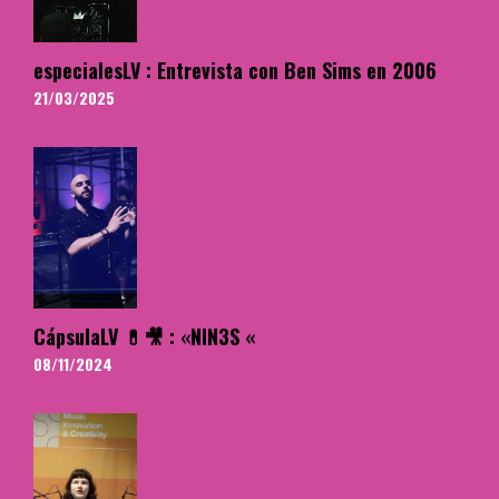
especialesLV : Entrevista con Ben Sims en 2006
21/03/2025
CápsulaLV 💊🎥 : «NIN3S «
08/11/2024