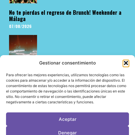
No te pierdas el regreso de Brunch! Weekender a
Málaga
07/08/2026
Gestionar consentimiento
Para ofrecer las mejores experiencias, utilizamos tecnologías como las
cookies para almacenar y/o acceder a la información del dispositivo. El
consentimiento de estas tecnologías nos permitirá procesar datos como
El underground en Ibiza es cosa de Pyramid
el comportamiento de navegación o las identificaciones únicas en este
06/08/2026
sitio. No consentir o retirar el consentimiento, puede afectar
negativamente a ciertas características y funciones.
Aceptar
LeVirageTV © Todos los derechos reservados 2026
Denegar