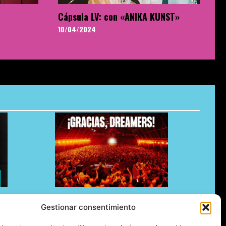
Cápsula LV: con «ANIKA KUNST»
10/04/2024
e Up para
Dreambeach no defrauda en su
Gestionar consentimiento
estreno en Vélez-Málaga y abre su
nueva etapa en la Costa del Sol