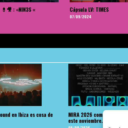
 💊🎥 : «NIN3S «
Cápsula LV: TIMES
07/09/2024
ound en Ibiza es cosa de
MIRA 2026 completa su Lin
este noviembre.
05/08/2026