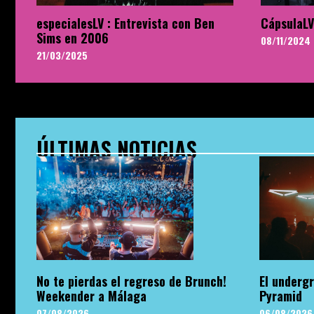
especialesLV : Entrevista con Ben
CápsulaLV
Sims en 2006
08/11/2024
21/03/2025
ÚLTIMAS NOTICIAS
No te pierdas el regreso de Brunch!
El undergr
Weekender a Málaga
Pyramid
07/08/2026
06/08/2026