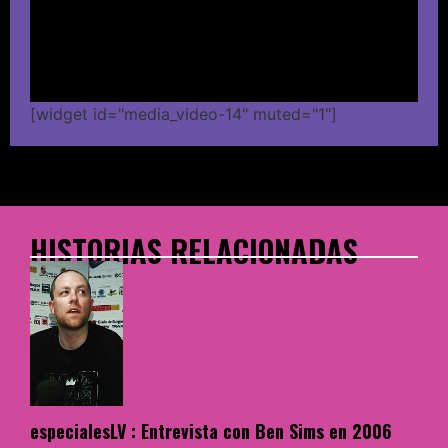
[widget id="media_video-14" muted="1"]
HISTORIAS RELACIONADAS
especialesLV : Entrevista con Ben Sims en 2006