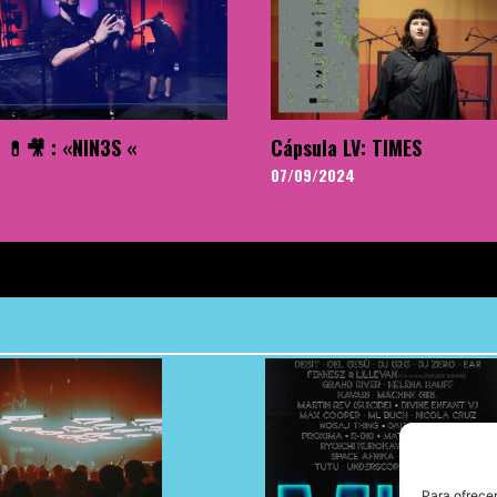
 💊🎥 : «NIN3S «
Cápsula LV: TIMES
07/09/2024
Para ofrecer