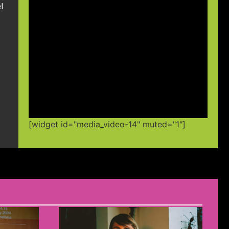
l
[widget id="media_video-14" muted="1"]