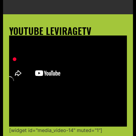
YOUTUBE LEVIRAGETV
[widget id="media_video-14" muted="1"]