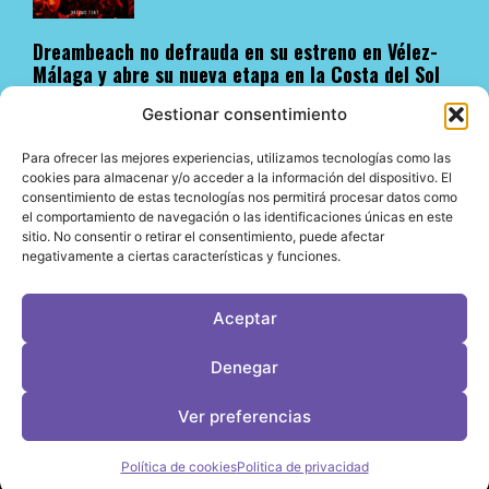
Dreambeach no defrauda en su estreno en Vélez-
Málaga y abre su nueva etapa en la Costa del Sol
05/08/2026
Gestionar consentimiento
Para ofrecer las mejores experiencias, utilizamos tecnologías como las
cookies para almacenar y/o acceder a la información del dispositivo. El
consentimiento de estas tecnologías nos permitirá procesar datos como
el comportamiento de navegación o las identificaciones únicas en este
sitio. No consentir o retirar el consentimiento, puede afectar
negativamente a ciertas características y funciones.
Aceptar
Fitz Mallorca presenta un agosto de primer nivel
con algunos de los nombres más influyentes de la
escena electrónica internacional
Denegar
05/08/2026
Ver preferencias
Política de cookies
Politica de privacidad