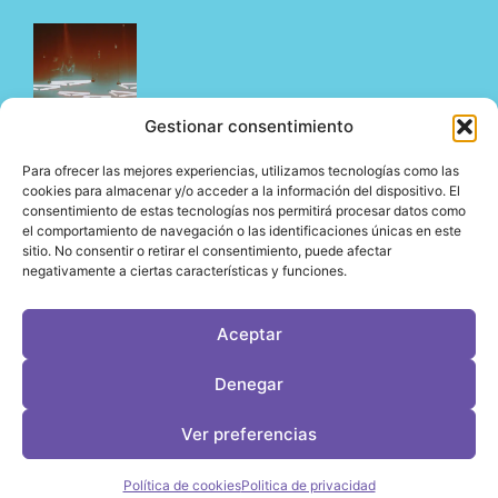
Gestionar consentimiento
Para ofrecer las mejores experiencias, utilizamos tecnologías como las
cookies para almacenar y/o acceder a la información del dispositivo. El
consentimiento de estas tecnologías nos permitirá procesar datos como
El underground en Ibiza es cosa de Pyramid
el comportamiento de navegación o las identificaciones únicas en este
06/08/2026
sitio. No consentir o retirar el consentimiento, puede afectar
negativamente a ciertas características y funciones.
Aceptar
LeVirageTV © Todos los derechos reservados 2026
Denegar
Desarrollo web por OrigenDigital
Contacto: info@leviragetv
Ver preferencias
Política de cookies
Politica de privacidad
Política de Cookies
Política de Privacidad