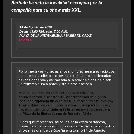
Barbate ha sido la localidad escogida por la
compañía para su show más XXL.
14 de Agosto de 2019
De las 19:00 P.M. a las 7:00 A.M.
PLAYA DE LA HIERBABUENA I BARBATE, CÁDIZ
TICKETS
Por primera vez y gracias a los multiples mensajes recibidos
por nuestra audiencia, elrow ha considerado las plegarias
de los Gaditanos y se traslada a la provincia de Cádiz con
un formato nunca antes visto a nivel nacional.
Mediante un sorteo en nuestras redes sociales,
anunciábamos que este 2019 celebraríamos en alguna
localidad española un evento XXL al más puro estilo «elrow
Town». Nuestros seguidores realizaron sus predicciones y
hoy anunciamos oficialmente la primera visita de elrow a
la
Playa de la Hierbabuena de Barbate, Cádiz.
Luces que impregnan las orillas de la costa barbateña,
playas para perderse y un impresionante clima para nuestro
show más grande de España el próximo
14 de Agosto.