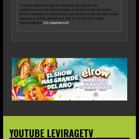
Y como sabemos que el carnaval es una de las
celebraciones con más arraigo en la provincia de Cádiz,
elrow traslada su pintoresca y divertida visión de esta fiesta
pagana a orillas atlánticas con un show de lo más
extravagante.
¡Os esperamos!
YOUTUBE LEVIRAGETV