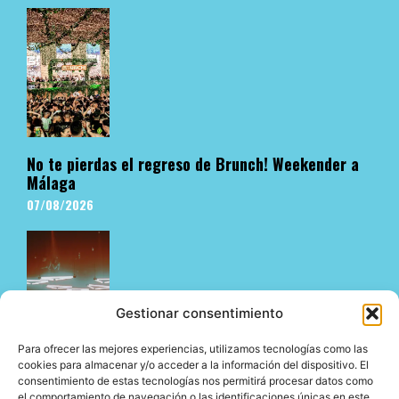
No te pierdas el regreso de Brunch! Weekender a
Málaga
07/08/2026
Gestionar consentimiento
Para ofrecer las mejores experiencias, utilizamos tecnologías como las
cookies para almacenar y/o acceder a la información del dispositivo. El
consentimiento de estas tecnologías nos permitirá procesar datos como
El underground en Ibiza es cosa de Pyramid
el comportamiento de navegación o las identificaciones únicas en este