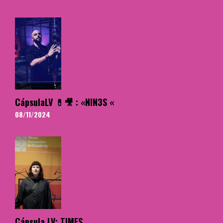
CápsulaLV 💊🎥 : «NIN3S «
08/11/2024
Cápsula LV: TIMES