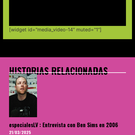
[widget id="media_video-14" muted="1"]
HISTORIAS RELACIONADAS
especialesLV : Entrevista con Ben Sims en 2006
21/03/2025