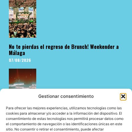
No te pierdas el regreso de Brunch! Weekender a
Málaga
07/08/2026
Gestionar consentimiento
Para ofrecer las mejores experiencias, utilizamos tecnologías como las
cookies para almacenar y/o acceder a la información del dispositivo. El
consentimiento de estas tecnologías nos permitirá procesar datos como
El underground en Ibiza es cosa de Pyramid
el comportamiento de navegación o las identificaciones únicas en este
06/08/2026
sitio. No consentir o retirar el consentimiento, puede afectar