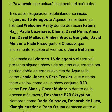
a
Pawlowski
que actuará finalmente el miércoles.
Tras esta inauguración adelantando su inicio,
el
jueves 15 de agosto
Aquasella mantiene su
habitual
Welcome Party
donde destacan
Fatima
Hajji, Paula Cazenave, Dhuna, David Penn, Anna
Tur, David Mallada, Amber Broos, Gonçalo, David
Meiser
o
Richi Risco
, junto a
Chusso
, que
inicialmente actuaba el viernes o
Jairo Beltrami
.
La jornada del
viernes 16 de agosto
el festival
presenta algunos shows de artistas que estarán por
partida doble en esta nueva cita de Aquasella,
como
Jamie Jones o Seth Troxler
, que estarán
tanto «solo», como en un show conjunto
B2B
,
como
Ben Sims
y
Óscar Mulero
o dentro de la
escena más ravera,
Dexphase B2B Skryption
.
Nombres como
Daria Kolosova, Deborah de Luca,
Klangkuenstler
o
Paco Osuna
destacan entre el