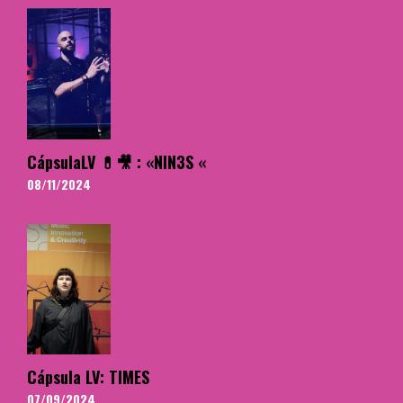
CápsulaLV 💊🎥 : «NIN3S «
08/11/2024
Cápsula LV: TIMES
07/09/2024