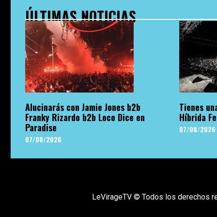
ÚLTIMAS NOTICIAS
Alucinarás con Jamie Jones b2b
Tienes una
Franky Rizardo b2b Loco Dice en
Híbrida Fe
Paradise
07/08/2026
07/08/2026
LeVirageTV © Todos los derechos r