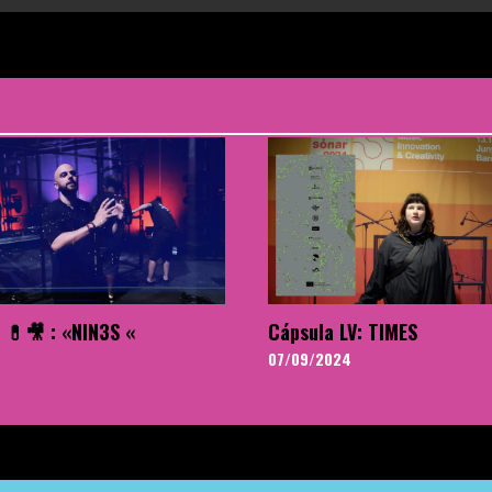
 💊🎥 : «NIN3S «
Cápsula LV: TIMES
07/09/2024