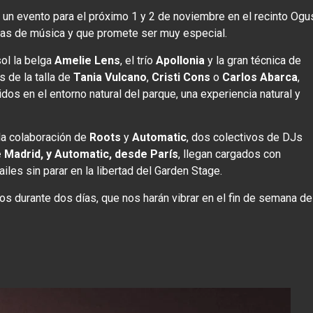
un evento para el próximo 1 y 2 de noviembre en el recinto Ogu
ras de música y que promete ser muy especial.
sol la belga
Amelie Lens
, el trío
Apollonia
y la gran técnica de
 de la talla de
Tania Vulcano
,
Cristi Cons
o
Carlos Abarca
,
idos en el entorno natural del parque, una experiencia natural y
la colaboración de
Roots
y
Automatic
, dos colectivos de DJs
 Madrid, y Automatic, desde París
, llegan cargados con
les sin parar en la libertad del Garden Stage.
os durante dos días, que nos harán vibrar en el fin de semana de