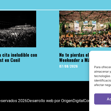
 cita ineludible con
No te pierdas el regreso d
st en Conil
Weekender a Málaga
07/08/2026
Para ofrecer
almacenar y/
tecnologías
identificaci
afectar nega
A
eservados 2026
Desarrollo web por OrigenDigital
Contacto: info@