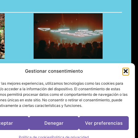
e Brunch!
El underground en Ibiza es cosa de
Gestionar consentimiento
Pyramid
06/08/2026
 las mejores experiencias, utilizamos tecnologías como las cookies para
o acceder a la información del dispositivo. El consentimiento de estas
 nos permitirá procesar datos como el comportamiento de navegación o las
ones únicas en este sitio. No consentir o retirar el consentimiento, puede
tivamente a ciertas características y funciones.
ceptar
Denegar
Ver preferencias
leviragetv
Política de cookies
Politica de privacidad