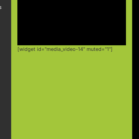
s
[widget id="media_video-14" muted="1"]