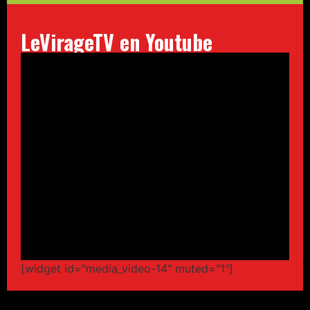
LeVirageTV en Youtube
[widget id="media_video-14" muted="1"]