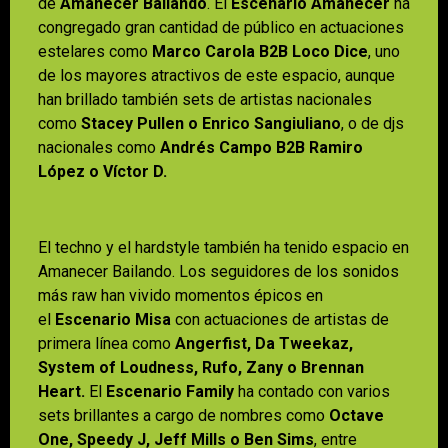
de
Amanecer Bailando
. El
Escenario Amanecer
ha
congregado gran cantidad de público en actuaciones
estelares como
Marco Carola B2B Loco Dice
, uno
de los mayores atractivos de este espacio, aunque
han brillado también sets de artistas nacionales
como
Stacey Pullen o Enrico Sangiuliano
, o de djs
nacionales como
Andrés Campo B2B Ramiro
López o Víctor D.
El techno y el hardstyle también ha tenido espacio en
Amanecer Bailando. Los seguidores de los sonidos
más raw han vivido momentos épicos en
el
Escenario Misa
con actuaciones de artistas de
primera línea como
Angerfist, Da Tweekaz,
System of Loudness, Rufo, Zany o Brennan
Heart.
El
Escenario Family
ha contado con varios
sets brillantes a cargo de nombres como
Octave
One, Speedy J, Jeff Mills o Ben Sims
, entre