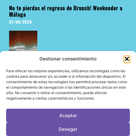
No te pierdas el regreso de Brunch! Weekender a
Málaga
07/08/2026
Gestionar consentimiento
Para ofrecer las mejores experiencias, utilizamos tecnologías como las
cookies para almacenar y/o acceder a la información del dispositivo. El
consentimiento de estas tecnologías nos permitirá procesar datos como
El underground en Ibiza es cosa de Pyramid
el comportamiento de navegación o las identificaciones únicas en este
06/08/2026
sitio. No consentir o retirar el consentimiento, puede afectar
negativamente a ciertas características y funciones.
Aceptar
LeVirageTV © Todos los derechos reservados 2026
Denegar
Desarrollo web por OrigenDigital
Contacto: info@leviragetv