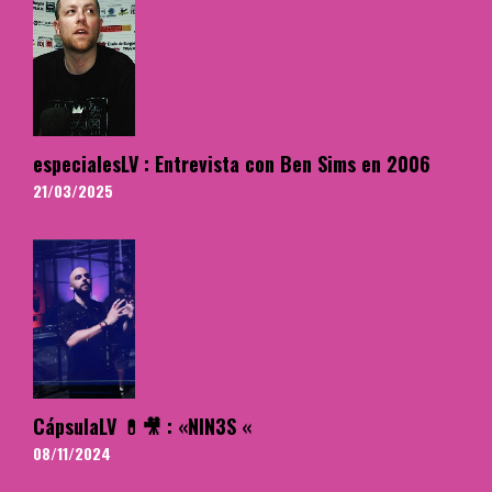
especialesLV : Entrevista con Ben Sims en 2006
21/03/2025
CápsulaLV 💊🎥 : «NIN3S «
08/11/2024