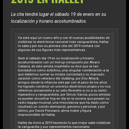
La cita tendrá lugar el sábado 19 de enero en su
localización y horario acostumbrados.
Ya está aquí un nuevo año y con él nuevas posibilidades de
visibilizar la electrónica nacional más vanguardista, Halley
lo sabe y por eso su primera cita del 2019 contará con
algunas de sus figuras más representativas.
Será el sábado día 19 en su localización y horario
acostumbrados con un line-up compuesto por Alvaro
Cabana, de este artista madrileño se dice que es tan
bombástico como ecléctico, una singular combinación a la
que debemos sumar su innata curiosidad y su marcado
carácter como veterano del clubbing; por Dos Attack,
amigos desde la infancia este par con el paso de los años
ha logrado construir un universo electrónico propio y no nos
referimos únicamente a su sello Riverette si no a su estilo
hiperactivo y vanguardista; por Simon Garcia, pocos artistas
se pueden encontrar hoy en día en la escena que posean su
vasto bagaje musical, una mezcolanza que ha dado como
resultado un sonido atemporal, genuino y personal; y por
último, por David Ponziano, alma mater y figura
imprescindible de Halley.
Halley da inicio a 2019 haciendo lo que mejor sabe visibilizar
la vanguardia y sus representantes nacionales.