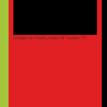
[widget id="media_video-14" muted="1"]