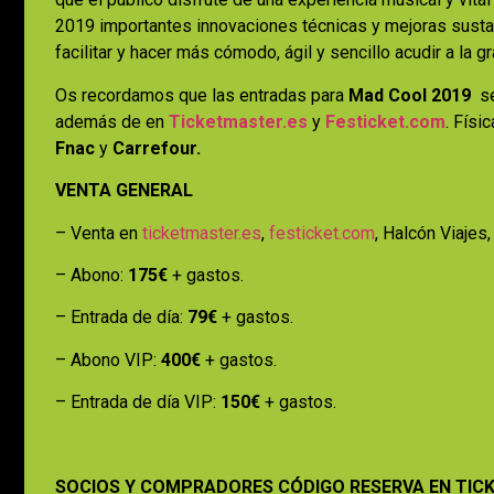
2019 importantes innovaciones técnicas y mejoras sustanc
facilitar y hacer más cómodo, ágil y sencillo acudir a la g
Os recordamos que las entradas para
Mad Cool 2019
se
además de en
Ticketmaster.es
y
Festicket.com
. Físi
Fnac
y
Carrefour.
VENTA GENERAL
– Venta en
ticketmaster.es
,
festicket.com
, Halcón Viajes
– Abono:
175€
+ gastos.
– Entrada de día:
79€
+ gastos.
– Abono VIP:
400€
+ gastos.
– Entrada de día VIP:
150€
+ gastos.
SOCIOS Y COMPRADORES CÓDIGO RESERVA EN TI