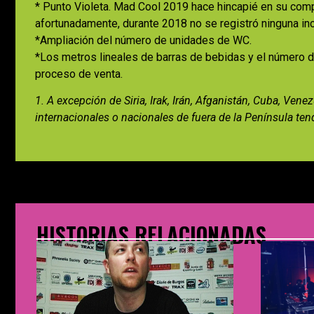
* Punto Violeta. Mad Cool 2019 hace hincapié en su comp
afortunadamente, durante 2018 no se registró ninguna inc
*Ampliación del número de unidades de WC.
*Los metros lineales de barras de bebidas y el número de
proceso de venta.
1. A excepción de Siria, Irak, Irán, Afganistán, Cuba, Ven
internacionales o nacionales de fuera de la Península ten
HISTORIAS RELACIONADAS