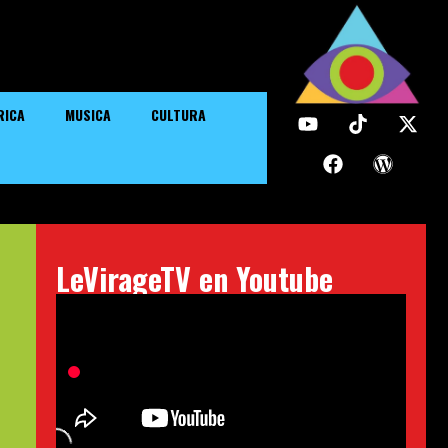
RICA
MUSICA
CULTURA
LeVirageTV en Youtube