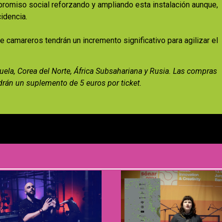
romiso social reforzando y ampliando esta instalación aunque,
idencia.
 camareros tendrán un incremento significativo para agilizar el
ezuela, Corea del Norte, África Subsahariana y Rusia. Las compras
drán un suplemento de 5 euros por ticket.