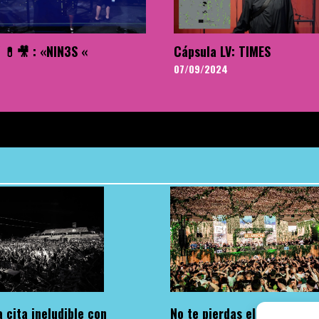
 💊🎥 : «NIN3S «
Cápsula LV: TIMES
07/09/2024
 cita ineludible con
No te pierdas el regreso d