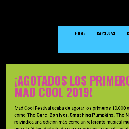
HOME
CAPSULAS
C
¡AGOTADOS LOS PRIMER
MAD COOL 2019!
Mad Cool Festival acaba de agotar los primeros 10.000 
como
The Cure, Bon Iver, Smashing Pumpkins, The Na
reivindica una edición más como un referente musical m
que el público disfrute de una experiencia musical y vital 