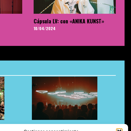
Cápsula LV: con «ANIKA KUNST»
10/04/2024
e Brunch!
El underground en Ibiza es cosa de