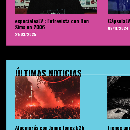
especialesLV : Entrevista con Ben
CápsulaLV
Sims en 2006
08/11/2024
21/03/2025
ÚLTIMAS NOTICIAS
Alucinarás con Jamie Jones b2b
Tienes una