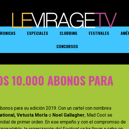
RONICAS
ESPECIALES
CLUBBING
FESTIVALES
AMÉ
CONCURSOS
OS 10.000 ABONOS PARA
abonos para su edición 2019. Con un cartel con nombres
tional, Vetusta Morla
o
Noel Gallagher
, Mad Cool se
undial de primer orden. En ese empeño y con el compromiso de
inigualable, la organización del Festival va ha llevar a cabo en