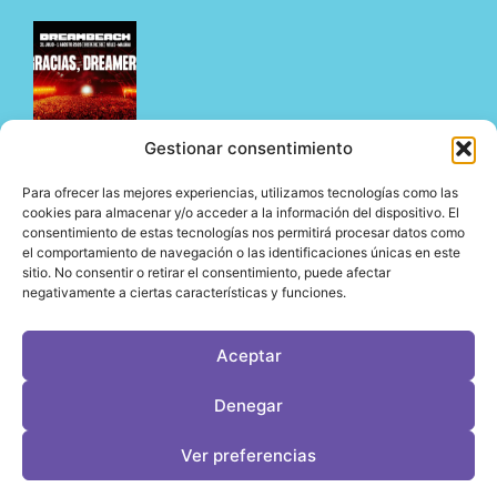
Gestionar consentimiento
Para ofrecer las mejores experiencias, utilizamos tecnologías como las
Dreambeach no defrauda en su estreno en Vélez-
cookies para almacenar y/o acceder a la información del dispositivo. El
consentimiento de estas tecnologías nos permitirá procesar datos como
Málaga y abre su nueva etapa en la Costa del Sol
el comportamiento de navegación o las identificaciones únicas en este
05/08/2026
sitio. No consentir o retirar el consentimiento, puede afectar
negativamente a ciertas características y funciones.
Aceptar
LeVirageTV © Todos los derechos reservados 2026
Denegar
Desarrollo web por OrigenDigital
Contacto: info@leviragetv
Ver preferencias