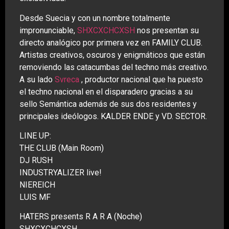
Desde Suecia y con un nombre totalmente
impronunciable,
SHXCXCHCXSH
nos presentan su
directo analógico por primera vez en FAMILY CLUB.
Artistas creativos, oscuros y enigmáticos que están
removiendo las catacumbas del techno más creativo.
A su lado
Svreca
, productor nacional que ha puesto
el techno nacional en el disparadero gracias a su
sello Semántica además de sus dos residentes y
principales ideólogos. KALDER ENDE y VD. SECTOR.
LINE UP:
THE CLUB (Main Room)
DJ RUSH
INDUSTRYALIZER live!
NIEREICH
LUIS MF
HATERS presents R A R A (Noche)
SHXCXCHCXSH