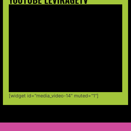
[widget id="media_video-14" muted="1"]