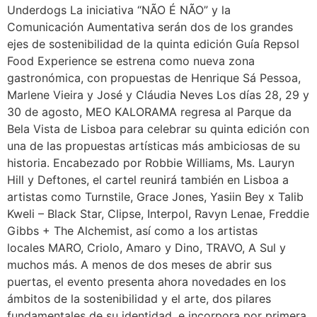
Underdogs La iniciativa “NÃO É NÃO” y la
Comunicación Aumentativa serán dos de los grandes
ejes de sostenibilidad de la quinta edición Guía Repsol
Food Experience se estrena como nueva zona
gastronómica, con propuestas de Henrique Sá Pessoa,
Marlene Vieira y José y Cláudia Neves Los días 28, 29 y
30 de agosto, MEO KALORAMA regresa al Parque da
Bela Vista de Lisboa para celebrar su quinta edición con
una de las propuestas artísticas más ambiciosas de su
historia. Encabezado por Robbie Williams, Ms. Lauryn
Hill y Deftones, el cartel reunirá también en Lisboa a
artistas como Turnstile, Grace Jones, Yasiin Bey x Talib
Kweli – Black Star, Clipse, Interpol, Ravyn Lenae, Freddie
Gibbs + The Alchemist, así como a los artistas
locales MARO, Criolo, Amaro y Dino, TRAVO, A Sul y
muchos más. A menos de dos meses de abrir sus
puertas, el evento presenta ahora novedades en los
ámbitos de la sostenibilidad y el arte, dos pilares
fundamentales de su identidad, e incorpora por primera