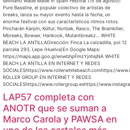
sevillano Wade Made in Spain Festival (15 de agosto):
Pure Bassline, el popular colectivo de artistas de
breaks, lanza su mayor evento hasta la fecha, un
enorme festival con sus característicos ritmos rotos.
Pincharán Karpin, Kültur, Norbak, Rasco, The Brainkiller,
Mbreaks, Bowser, Hankook, Mutantbreakz… WHITE
BEACH LA ANTILLADirección: Finca La calzadilla, pol 12
parcela 293, Lepe (Huelva)En Google Maps:
https://maps.app.goo.gl/enwbhpFmzYjnhsjNA WHITE
BEACH LA ANTILLA EN INTERNET Y REDES
SOCIALEShttps://www.rollerwhitebeach.comhttps://www.
ROLLER GROUP EN INTERNET Y REDES
SOCIALEShttps://www.rollergroup.eshttps://www.instag
LAP57 completa con
ANOTR que se suman a
Marco Carola y PAWSA en