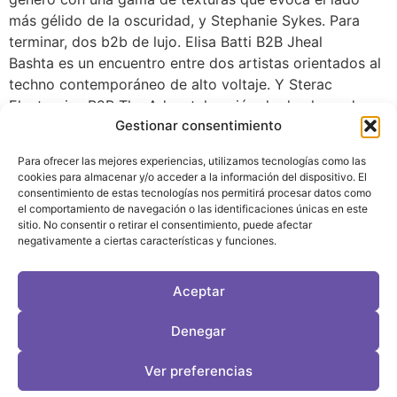
más gélido de la oscuridad, y Stephanie Sykes. Para
terminar, dos b2b de lujo. Elisa Batti B2B Jheal
Bashta es un encuentro entre dos artistas orientados al
techno contemporáneo de alto voltaje. Y Sterac
Electronics B2B The Advent, la unión de dos leyendas
Gestionar consentimiento
del electro y techno old school. Un B2B cargado de
máquinas analógicas, ritmos clásicos y pura esencia
Para ofrecer las mejores experiencias, utilizamos tecnologías como las
underground. CONCLUSIÓN Si te gusta la música
cookies para almacenar y/o acceder a la información del dispositivo. El
electrónica en estado puro, si eres un devoto de los
consentimiento de estas tecnologías nos permitirá procesar datos como
el comportamiento de navegación o las identificaciones únicas en este
sonidos más estimulantes, si quieres vivir una
sitio. No consentir o retirar el consentimiento, puede afectar
experiencia clubbing completa, tienes una cita
negativamente a ciertas características y funciones.
ineludible el 25 y 26 de septiembre en el Lanna Festival.
Consigue tus entradas aquí.
Aceptar
LeVirageTV © Todos los derechos reservados 2026
Denegar
Desarrollo web por OrigenDigital
Contacto: info@leviragetv
Ver preferencias