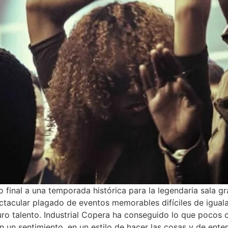
final a una temporada histórica para la legendaria sala gr
ectacular plagado de eventos memorables difíciles de igua
uro talento. Industrial Copera ha conseguido lo que pocos c
n un sentimiento, en un estilo de hacer las cosas y de ente