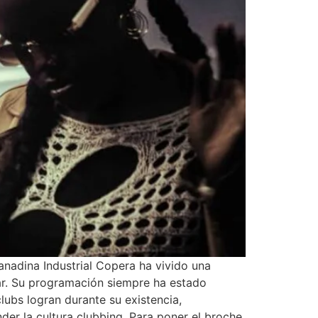
anadina Industrial Copera ha vivido una
lar. Su programación siempre ha estado
lubs logran durante su existencia,
nder la cultura clubbing. Para poner el broche