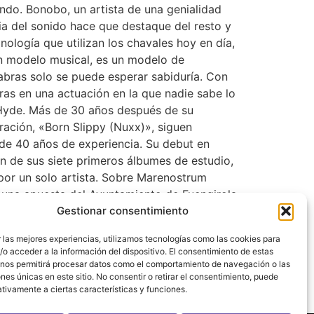
ndo. Bonobo, un artista de una genialidad
a del sonido hace que destaque del resto y
ología que utilizan los chavales hoy en día,
 un modelo musical, es un modelo de
abras solo se puede esperar sabiduría. Con
ntras en una actuación en la que nadie sabe lo
 Hyde. Más de 30 años después de su
ación, «Born Slippy (Nuxx)», siguen
de 40 años de experiencia. Su debut en
ión de sus siete primeros álbumes de estudio,
 por un solo artista. Sobre Marenostrum
 una apuesta del Ayuntamiento de Fuengirola
 se establece como un espacio donde la
Gestionar consentimiento
erráneo, resguardado por la historia del
 las mejores experiencias, utilizamos tecnologías como las cookies para
llo Sohail, es capaz de albergar una
o acceder a la información del dispositivo. El consentimiento de estas
il, adquiere la magia cultural recibiendo
 nos permitirá procesar datos como el comportamiento de navegación o las
en y sienten las letras de sus cantantes
ones únicas en este sitio. No consentir o retirar el consentimiento, puede
tivamente a ciertas características y funciones.