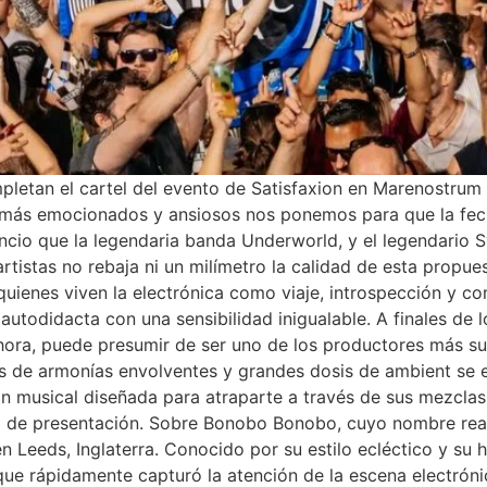
mpletan el cartel del evento de Satisfaxion en Marenostru
, más emocionados y ansiosos nos ponemos para que la fe
nuncio que la legendaria banda Underworld, y el legendario 
tistas no rebaja ni un milímetro la calidad de esta propues
quienes viven la electrónica como viaje, introspección y co
 autodidacta con una sensibilidad inigualable. A finales de
 ahora, puede presumir de ser uno de los productores más su
s de armonías envolventes y grandes dosis de ambient se e
ión musical diseñada para atraparte a través de sus mezcla
a de presentación. Sobre Bonobo Bonobo, cuyo nombre real
n Leeds, Inglaterra. Conocido por su estilo ecléctico y su 
ue rápidamente capturó la atención de la escena electróni