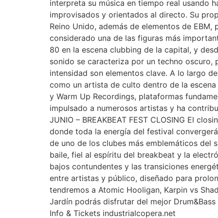
interpreta su música en tiempo real usando 
improvisados y orientados al directo. Su propu
Reino Unido, además de elementos de EBM, po
considerado una de las figuras más importan
80 en la escena clubbing de la capital, y des
sonido se caracteriza por un techno oscuro, 
intensidad son elementos clave. A lo largo de
como un artista de culto dentro de la escen
y Warm Up Recordings, plataformas fundament
impulsado a numerosos artistas y ha contribu
JUNIO – BREAKBEAT FEST CLOSING El closing 
donde toda la energía del festival convergerá
de uno de los clubes más emblemáticos del sur
baile, fiel al espíritu del breakbeat y la elec
bajos contundentes y las transiciones energé
entre artistas y público, diseñado para prolo
tendremos a Atomic Hooligan, Karpin vs Shad
Jardín podrás disfrutar del mejor Drum&Bass 
Info & Tickets industrialcopera.net