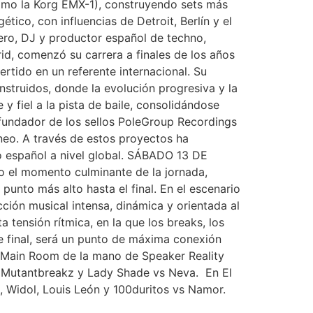
como la Korg EMX-1), construyendo sets más
tico, con influencias de Detroit, Berlín y el
ero, DJ y productor español de techno,
d, comenzó su carrera a finales de los años
ertido en un referente internacional. Su
struidos, donde la evolución progresiva y la
y fiel a la pista de baile, consolidándose
 fundador de los sellos PoleGroup Recordings
neo. A través de estos proyectos ha
no español a nivel global. SÁBADO 13 DE
 el momento culminante de la jornada,
punto más alto hasta el final. En el escenario
ción musical intensa, dinámica y orientada al
ta tensión rítmica, en la que los breaks, los
e final, será un punto de máxima conexión
 la Main Room de la mano de Speaker Reality
s Mutantbreakz y Lady Shade vs Neva. En El
, Widol, Louis León y 100duritos vs Namor.