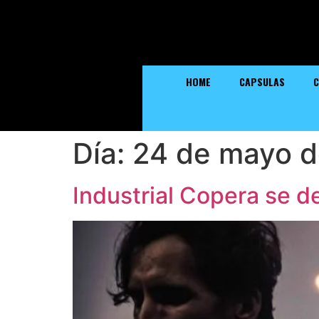
HOME
CAPSULAS
C
Día:
24 de mayo 
Industrial Copera se d