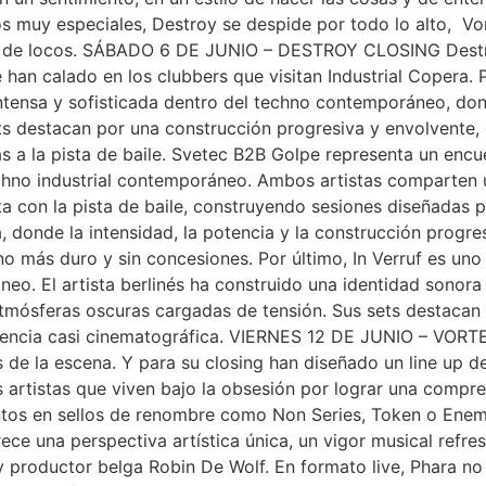
s muy especiales, Destroy se despide por todo lo alto, Vo
 up de locos. SÁBADO 6 DE JUNIO – DESTROY CLOSING Dest
 han calado en los clubbers que visitan Industrial Copera.
ntensa y sofisticada dentro del techno contemporáneo, dond
ets destacan por una construcción progresiva y envolvente
 a la pista de baile. Svetec B2B Golpe representa un encu
chno industrial contemporáneo. Ambos artistas comparten 
a con la pista de baile, construyendo sesiones diseñadas par
 donde la intensidad, la potencia y la construcción progre
no más duro y sin concesiones. Por último, In Verruf es un
o. El artista berlinés ha construido una identidad sonor
atmósferas oscuras cargadas de tensión. Sus sets destacan 
eriencia casi cinematográfica. VIERNES 12 DE JUNIO – VORT
 de la escena. Y para su closing han diseñado un line up de
as artistas que viven bajo la obsesión por lograr una compr
entos en sellos de renombre como Non Series, Token o En
ece una perspectiva artística única, un vigor musical refre
 y productor belga Robin De Wolf. En formato live, Phara n