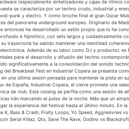
hardware (especialmente sintetizadores y cajas de ritmos 
esta se caracteriza por un techno crudo, industrial y energé
st-punk y electro. Y como broche final el gran Oscar Mul
tes del panorama underground europeo. Originario de Madri
de entonces ha desarrollado un estilo propio que lo ha conv
profundo e hipnótico, con sets largos y cuidadosamente con
 su trayectoria ha sabido mantener una identidad coherente 
a electrónica. Además de su labor como DJ y productor, es
ales para el desarrollo y difusión del techno contemporá
ido significativamente a la consolidación del sonido tech
del Breakbeat Fest en Industrial Copera se presenta como
 en una última sesión pensada para mantener la pista en su 
 de España, Industrial Copera, el cierre promete una selec
trónica de club. Este closing se perfila como una sesión de al
ticas irán marcando el pulso de la noche. Más que un simpl
ngar la experiencia del festival hasta el último minuto. En
e K, Bass & Crash, Fruity Loops, Yo Speed, Aggresivnes v
con Serial Killaz, Qto, Save The Rave, Godino vs Blackdryft