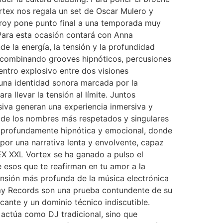
rtex nos regala un set de Oscar Mulero y
roy pone punto final a una temporada muy
 Para esta ocasión contará con Anna
e la energía, la tensión y la profundidad
, combinando grooves hipnóticos, percusiones
entro explosivo entre dos visiones
una identidad sonora marcada por la
a llevar la tensión al límite. Juntos
siva generan una experiencia inmersiva y
o de los nombres más respetados y singulares
a profundamente hipnótica y emocional, donde
por una narrativa lenta y envolvente, capaz
EX XXL Vortex se ha ganado a pulso el
 esos que te reafirman en tu amor a la
ensión más profunda de la música electrónica
emy Records son una prueba contundente de su
scante y un dominio técnico indiscutible.
o actúa como DJ tradicional, sino que