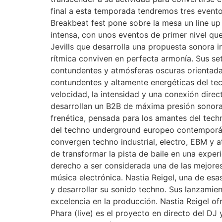
final a esta temporada tendremos tres evento
Breakbeat fest pone sobre la mesa un line
intensa, con unos eventos de primer nivel que
Jevills que desarrolla una propuesta sonora i
rítmica conviven en perfecta armonía. Sus s
contundentes y atmósferas oscuras orientadas
contundentes y altamente energéticas del te
velocidad, la intensidad y una conexión direct
desarrollan un B2B de máxima presión sonora,
frenética, pensada para los amantes del tech
del techno underground europeo contemporáne
convergen techno industrial, electro, EBM y 
de transformar la pista de baile en una exp
derecho a ser considerada una de las mejores
música electrónica. Nastia Reigel, una de es
y desarrollar su sonido techno. Sus lanzami
excelencia en la producción. Nastia Reigel ofr
Phara (live) es el proyecto en directo del DJ