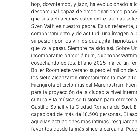
hop, downtempo, y jazz, ha evolucionado a lo
descomunal capaz de emocionar como pocos. S
que sus actuaciones estén entre las más soli
Sven Väth es nuestro padre. Es un referente, 
comportamiento y de actitud, una imagen a la
su pasión por los vinilos que agita, hipnotiza
que va a pasar. Siempre ha sido así. Sobre 
incomparable primer álbum, dubnobasswithmyh
cosechando éxitos. El año 2025 marca un ren
Boiler Room este verano superó el millón de vi
los siete alcanzaron directamente lo más alt
Fuengirola El ciclo musical Marenostrum Fue
para la proyección de la ciudad a nivel inter
cultura y la música se fusionan para ofrecer a
Castillo Sohail y la Ciudad Romana de Suel. E
capacidad de más de 18.500 personas. El esce
aquellas actuaciones más íntimas, resguardand
favoritos desde la más sincera cercanía. Pue