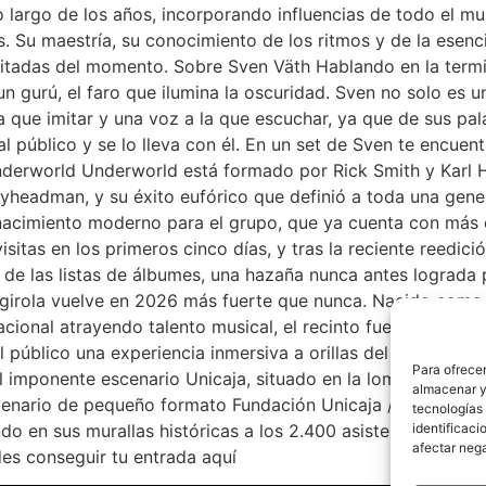
 largo de los años, incorporando influencias de todo el mu
u maestría, su conocimiento de los ritmos y de la esenci
citadas del momento. Sobre Sven Väth Hablando en la termin
un gurú, el faro que ilumina la oscuridad. Sven no solo es
 que imitar y una voz a la que escuchar, ya que de sus pal
 al público y se lo lleva con él. En un set de Sven te encue
Underworld Underworld está formado por Rick Smith y Karl
eadman, y su éxito eufórico que definió a toda una gener
acimiento moderno para el grupo, que ya cuenta con más 
sitas en los primeros cinco días, y tras la reciente reedic
o de las listas de álbumes, una hazaña nunca antes lograda
ngirola vuelve en 2026 más fuerte que nunca. Nacido como
nacional atrayendo talento musical, el recinto fuengiroleño
l público una experiencia inmersiva a orillas del Mar Medit
Para ofrecer
l imponente escenario Unicaja, situado en la loma del casti
almacenar y/
nario de pequeño formato Fundación Unicaja / Castillo Soha
tecnologías
o en sus murallas históricas a los 2.400 asistentes que viv
identificaci
afectar nega
des conseguir tu entrada aquí