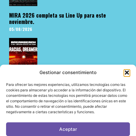
MIRA 2026 completa su Line Up para este
noviembre.
05/08/2026
Gestionar consentimiento
Para ofrecer las mejores experiencias, utilizamos tecnologías como las
Dreambeach no defrauda en su estreno en Vélez-
cookies para almacenar y/o acceder a la información del dispositivo. El
consentimiento de estas tecnologías nos permitirá procesar datos como
Málaga y abre su nueva etapa en la Costa del Sol
el comportamiento de navegación o las identificaciones únicas en este
05/08/2026
sitio. No consentir o retirar el consentimiento, puede afectar
negativamente a ciertas características y funciones.
Aceptar