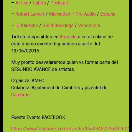
–
A.Paul
/
Cubbo
/
Portugal
–
Robert Lamart
/
Manhattan – Pro Audio
/
España
–
Dj Kanache
/
Solid Bookings
/
Venezuela
Tickets disponibles en
Atrápalo
o en el enlace de
este mismo evento disponibles a partir del
13/06/02016.
Muy pronto desvelaremos quien va formar parte del
SEGUNDO AVANCE de artistas.
Organiza: AMEC
Colabora: Ajuntament de Cambrils y joventut de
Cambrils
.
Fuente Evento FACEBOOK
https://www.facebook.com/events/1652945251649162/