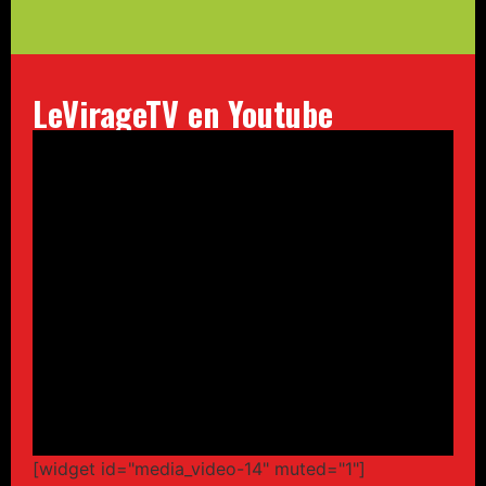
LeVirageTV en Youtube
[widget id="media_video-14" muted="1"]